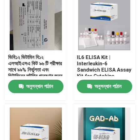
ভিবি১২ ভিটামিন বি১২
IL6 ELISA Kit |
এলআইএসএ কিট ৯৬ টি পরীক্ষার
Interleukin-6
সাথে ৯৯% নির্ভুলতা এবং
Sandwich ELISA Assay
ভিটামিনের ঘাটতির গবেষণার জন্য
Kit for Cytokine
১ ঘন্টা পরীক্ষার সময়
Quantitative Detection
অনুসন্ধান পাঠান
অনুসন্ধান পাঠান
in Biological Samples,
Serum, Plasma, Cell
বাড়ি
Supernatant
পণ্য
আমাদের সম্পর্কে