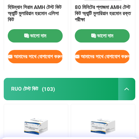
হিউম্যান সিরাম AMH টেস্ট কিট
80 মিনিটের প্লাজমা AMH টেস্ট
অ্যান্টি মুলারিয়ান হরমোন এলিসা
কিট অ্যান্টি মুলারিয়ান হরমোন রক্ত
কলয়েডাল গোল্ড র‍্যাপিড টেস্ট
কিট
​​পরীক্ষা
ভালো দাম
ভালো দাম
DOA ড্রাগ পরীক্ষা
মেডিকেল ল্যাবরেটরি সরঞ্জাম
আমাদের সাথে যোগাযোগ করুন
আমাদের সাথে যোগাযোগ করুন
RUO টেস্ট কিট
RUO টেস্ট কিট
(103)
CLIA কিট
সোয়াব টেস্ট কিট
কেমিলুমিনেসেন্ট ইমিউনোসে অ্যানালাইজার