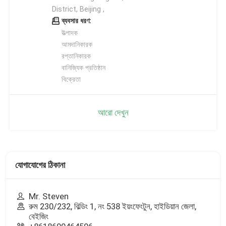
District, Beijing ,
ব্যবসার ধরণ:
উত্পাদক
আমদানিকারক
রপ্তানিকারক
বানিজ্যিক প্রতিষ্ঠান
বিক্রেতা
আরো দেখুন
যোগাযোগের ঠিকানা
Mr. Steven
রুম 230/232, বিল্ডিং 1, নং 538 ইয়ংফেংটুন, হাইডিয়ান জেলা,
বেইজিং