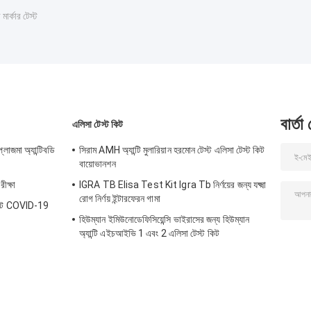
মার্কার টেস্ট
বার্তা
এলিসা টেস্ট কিট
লাজমা অ্যান্টিবডি
সিরাম AMH অ্যান্টি মুলারিয়ান হরমোন টেস্ট এলিসা টেস্ট কিট
বায়োভানশন
ীক্ষা
IGRA TB Elisa Test Kit Igra Tb নির্ণয়ের জন্য যক্ষ্মা
রোগ নির্ণয় ইন্টারফেরন গামা
 কিট COVID-19
হিউম্যান ইমিউনোডেফিসিয়েন্সি ভাইরাসের জন্য হিউম্যান
অ্যান্টি এইচআইভি 1 এবং 2 এলিসা টেস্ট কিট