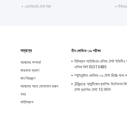
ভেটেরিনারি টেস্ট কিট
টিউমার 
সম্বন্ধে
চীন কোভিড-১৯ পরীক্ষা
হিউম্যান আইজিএম এলিসা টেস্ট ইডিটিএ প্
আমাদের সম্পর্কে
এলিসা কিট ISO13485
কারখানা ভ্রমণ
স্পুটামেন্টাম কোভিড-১৯ টেস্ট Rtk লালা পর
মান নিয়ন্ত্রণ
20pcs অ্যান্টিজেন র‍্যাপিড ডিটেকশন
আমাদের সাথে যোগাযোগ করুন
টেস্ট র‍্যাপিড টেস্ট 15 মিনিট
খবর
সাইটম্যাপ