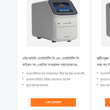
এইচআইভি হেপাটাইটিস বি এবং হেপাটাইটিস সি
মাল্টিপ্লেক
ভাইরাস সহ একাধিক সংক্রামক প্যাথোজেনের
সময় সহ উ
পরিমাণগত সনাক্তকরণের জন্য রিয়েল টাইম
শ্বাসযন্ত্
সংবেদনশীলতা:কম সনাক্তকরণ সীমা সহ উচ্চ সংবেদনশীলতা
সংবেদনশী
পিসিআর রিএজেন্ট
ন্যূনতম চাহিদার পরিমাণ:আলোচনা সাপেক্ষ
ন্যূনতম 
মূল্য:আলোচনাযোগ্য
মূল্য:আ
এখন যোগাযোগ