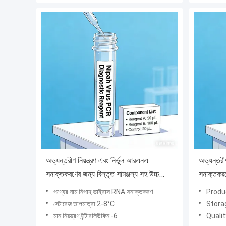
অভ্যন্তরীণ নিয়ন্ত্রণ এবং নির্ভুল আরএনএ
অভ্যন্তরী
সনাক্তকরণের জন্য বিস্তৃত সামঞ্জস্য সহ উচ্চ
সনাক্তকরণ
সংবেদনশীল নিপাহ ভাইরাস রিয়েল-টাইম আরটি-
আরটি-পিস
পণ্যের নাম:নিপাহ ভাইরাস RNA সনাক্তকরণ
Produc
পিসিআর কিট
স্টোরেজ তাপমাত্রা:2-8°C
Stora
মান নিয়ন্ত্রণ:ইন্টারলিউকিন -6
Qualit