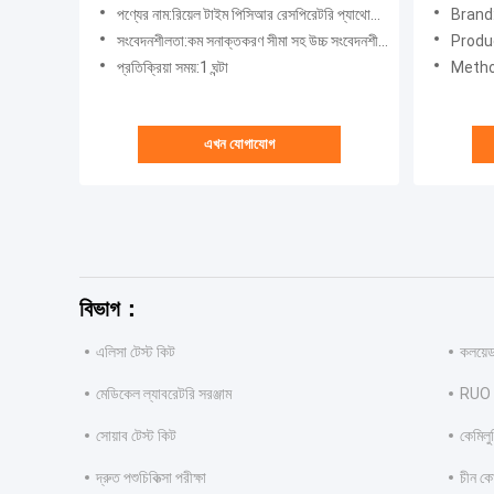
সনাক্তকরণের জন্য
প্যাথোজেন
পণ্যের নাম:রিয়েল টাইম পিসিআর রেসপিরেটরি প্যাথোজেন ডিটেকশন সিস্টেম
Brand:
সংবেদনশীলতা:কম সনাক্তকরণ সীমা সহ উচ্চ সংবেদনশীলতা
Produc
প্রতিক্রিয়া সময়:1 ঘন্টা
Meth
এখন যোগাযোগ
বিভাগ：
এলিসা টেস্ট কিট
কলয়েডা
মেডিকেল ল্যাবরেটরি সরঞ্জাম
RUO ট
সোয়াব টেস্ট কিট
কেমিলু
দ্রুত পশুচিকিত্সা পরীক্ষা
চীন কো