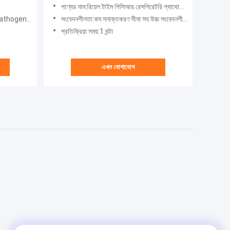
প্যাকেজকৃত রাসায়নিক রিএজেন্ট
পণ্যের নাম:রিয়েল টাইম পিসিআর রেসপিরেটরি প্যাথোজেন ডিটেকশন সিস্টেম
gen PaneL
সংবেদনশীলতা:কম সনাক্তকরণ সীমা সহ উচ্চ সংবেদনশীলতা
প্রতিক্রিয়া সময়:1 ঘন্টা
এখন যোগাযোগ