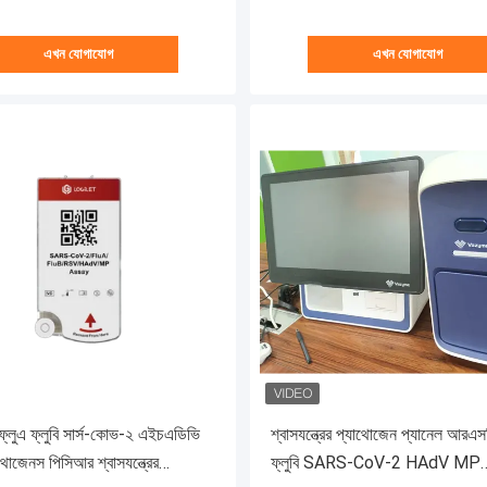
এখন যোগাযোগ
এখন যোগাযোগ
লুএ ফ্লুবি সার্স-কোভ-২ এইচএডিভি
শ্বাসযন্ত্রের প্যাথোজেন প্যানেল আরএস
থোজেনস পিসিআর শ্বাসযন্ত্রের
ফ্লুবি SARS-CoV-2 HAdV MP