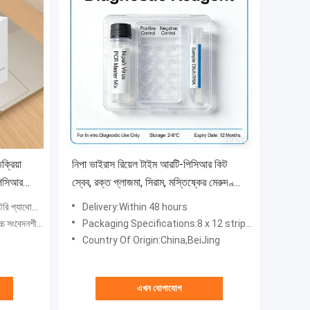
ক্রিয়া
নিপা ভাইরাস রিয়েল টাইম আরটি-পিসিআর কিট
পিসিআর
স্বেব, রক্ত প্লাজমা, সিরাম, মস্তিষ্কের মেরুদণ্ডীয়
্টেম
তরল
িটেকশন সিস্টেম
Delivery:Within 48 hours
সংবেদনশীলতা
Packaging Specifications:8 x 12 strips, 96 wells
Country Of Origin:China,BeiJing
এখন যোগাযোগ