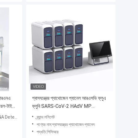
স আরএনএ
শ্বাসযন্ত্রের প্যাথোজেন প্যানেল আরএসভি ফ্লুএ
য়েল-টাইম
ফ্লুবি SARS-CoV-2 HAdV MP
প্যাথোজেন পিসিআর
etection
ব্র্যান্ড:লগিলেট
পণ্যের নাম:শ্বাসযন্ত্রের প্যাথোজেন প্যানেল
পদ্ধতি:পিসিআর