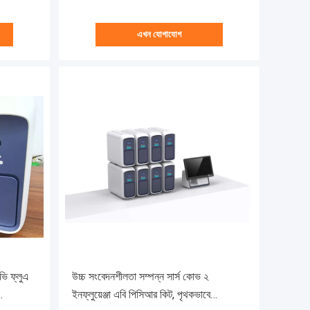
এখন যোগাযোগ
ভি ফ্লুএ
উচ্চ সংবেদনশীলতা সম্পন্ন সার্স কোভ ২
ইনফ্লুয়েঞ্জা এবি পিসিআর কিট, পৃথকভাবে