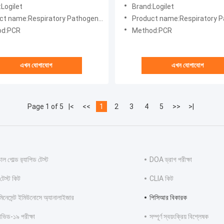
 প্যানেল
প্যাথোজেন পিসিআর
Logilet
Brand:Logilet
t name:Respiratory Pathogen PaneL
Product name:Respiratory Patho
od:PCR
Method:PCR
এখন যোগাযোগ
এখন যোগাযোগ
Page 1 of 5
|<
<<
1
2
3
4
5
>>
>|
ল গোল্ড র‍্যাপিড টেস্ট
DOA ড্রাগ পরীক্ষা
েস্ট কিট
CLIA কিট
মিনেসেন্ট ইমিউনোসে অ্যানালাইজার
পিসিআর বিকারক
ভিড-১৯ পরীক্ষা
সম্পূর্ণ স্বয়ংক্রিয় বিশ্লেষক