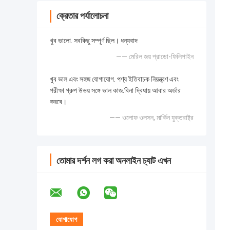
ক্রেতার পর্যালোচনা
খুব ভালো. সবকিছু সম্পূর্ণ ছিল। ধন্যবাদ
—— মেরিল জয় প্রাডো-ফিলিপাইন
খুব ভাল এবং সহজ যোগাযোগ. পণ্য ইতিবাচক নিয়ন্ত্রণ এবং
পরীক্ষা গ্রুপ উভয় সঙ্গে ভাল কাজ.বিনা দ্বিধায় আবার অর্ডার
করবে।
—— ওলোফ ওলসন, মার্কিন যুক্তরাষ্ট্র
তোমার দর্শন লগ করা অনলাইন চ্যাট এখন