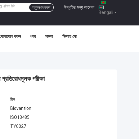
উদ্ধৃতির জন্য আবেদন
|
অনুসন্ধান করুন
Bengali
 যোগাযোগ করুন
খবর
মামলা
ভিআর শো
প্রতিরোধমূলক পরীক্ষা
চীন
Biovantion
ISO13485
TY0027