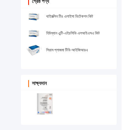
শ্রেষ্ঠ পণ্য
থাইরক্সিন টি৪ এলাইসা ডিটেকশন কিট
হিউম্যান এন্টি-এইচসিভি এলআইএসএ কিট
সিরাম প্লাজমা টিবি-আইজিআরএ
সাক্ষ্যদান