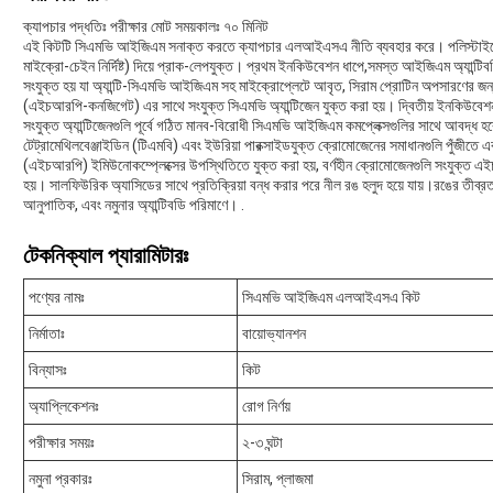
ক্যাপচার পদ্ধতিঃ পরীক্ষার মোট সময়কালঃ ৭০ মিনিট
এই কিটটি সিএমভি আইজিএম সনাক্ত করতে ক্যাপচার এলআইএসএ নীতি ব্যবহার করে। পলিস্টাইরেন মা
মাইক্রো-চেইন নির্দিষ্ট) দিয়ে প্রাক-লেপযুক্ত। প্রথম ইনকিউবেশন ধাপে,সমস্ত আইজিএম অ্যান্টিব
সংযুক্ত হয় যা অ্যান্টি-সিএমভি আইজিএম সহ মাইক্রোপ্লেটে আবৃত, সিরাম প্রোটিন অপসারণের জন্য 
(এইচআরপি-কনজিগেট) এর সাথে সংযুক্ত সিএমভি অ্যান্টিজেন যুক্ত করা হয়। দ্বিতীয় ইনকিউবেশন 
সংযুক্ত অ্যান্টিজেনগুলি পূর্বে গঠিত মানব-বিরোধী সিএমভি আইজিএম কমপ্লেক্সগুলির সাথে আবদ্ধ
টেট্রামেথিলবেঞ্জাইডিন (টিএমবি) এবং ইউরিয়া পারক্সাইডযুক্ত ক্রোমোজেনের সমাধানগুলি পুঁজীতে
(এইচআরপি) ইমিউনোকম্প্লেক্সের উপস্থিতিতে যুক্ত করা হয়, বর্ণহীন ক্রোমোজেনগুলি সংযুক্ত এ
হয়। সালফিউরিক অ্যাসিডের সাথে প্রতিক্রিয়া বন্ধ করার পরে নীল রঙ হলুদ হয়ে যায়।রঙের তীব্রত
আনুপাতিক, এবং নমুনার অ্যান্টিবডি পরিমাণে। .
টেকনিক্যাল প্যারামিটারঃ
পণ্যের নামঃ
সিএমভি আইজিএম এলআইএসএ কিট
নির্মাতাঃ
বায়োভ্যানশন
বিন্যাসঃ
কিট
অ্যাপ্লিকেশনঃ
রোগ নির্ণয়
পরীক্ষার সময়ঃ
২-৩ ঘন্টা
নমুনা প্রকারঃ
সিরাম, প্লাজমা