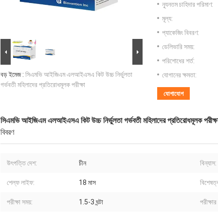
ন্যূনতম চাহিদার পরিমাণ:
মূল্য:
প্যাকেজিং বিবরণ:
ডেলিভারি সময়:
পরিশোধের শর্ত:
বড় ইমেজ :
সিএমভি আইজিএম এলআইএসএ কিট উচ্চ নির্ভুলতা
যোগানের ক্ষমতা:
গর্ভবতী মহিলাদের প্রতিরোধমূলক পরীক্ষা
যোগাযোগ
সিএমভি আইজিএম এলআইএসএ কিট উচ্চ নির্ভুলতা গর্ভবতী মহিলাদের প্রতিরোধমূলক পরীক্ষ
বিবরণ
উৎপত্তি দেশ:
চীন
বিন্যাস:
শেল্ফ লাইফ:
18 মাস
বিশেষত্
পরীক্ষা সময়:
1.5-3 ঘন্টা
পরীক্ষার