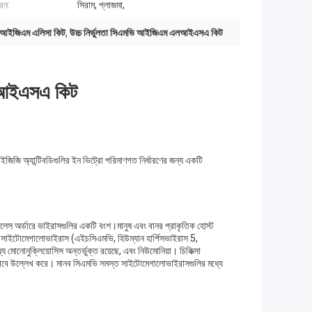
ধরন:
সিরাম, প্লাজমা,
 আইজিএম এলিসা কিট
,
উচ্চ নির্ভুলতা সিএমভি আইজিএম এলআইএসএ কিট
আইএসএ কিট
ি অ্যান্টিবডিগুলির ইন ভিট্রো পরিমাণগত নির্ধারণের জন্য একটি
েস অর্ডারে ভাইরাসগুলির একটি বংশ।মানুষ এবং বানর প্রাকৃতিক হোস্ট
নব সাইটোমেগালোভাইরাস (এইচসিএমভি, হিউম্যান হার্পিসভাইরাস 5,
োনোনুক্লিয়োসিস অন্তর্ভুক্ত রয়েছে, এবং নিউমোনিয়া। চিকিত্সা
তভাবে উল্লেখ করে। মানব সিএমভি সমস্ত সাইটোমেগালোভাইরাসগুলির মধ্যে