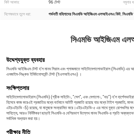
কিট আকার:
96 টেস্ট
নমুনার 
বিশেষভাবে তুলে ধরা:
গর্ভবতী মহিলাদের সিএমভি আইজিএম এলআইএসএ কিট
,
সিএমভি
সিএমভি আইজিএম এল
উদ্দেশ্যযুক্ত ব্যবহার
সিএমভি আইজিএম টেস্ট হ'ল মানব সিরাম এবং প্লাজমাতে সাইটোমেগালোভাইরাস (সিএমভি) এর আইজিজ
এনজাইম-লিঙ্কড ইমিউনোসর্বেন্ট টেস্ট (ইএলআইএসএ) ।
সংক্ষিপ্তসার
সাইটোমেগালোভাইরাস (সিএমভি) (গ্রীক সাইটো-, "সেল", এবং মেগালো-, "বড়") হ'ল হার্পেসভাইরাল
হিসেবে কাজ করেএই প্রজাতির মধ্যে বর্তমানে আটটি প্রজাতি রয়েছে যার মধ্যে টাইপ প্রজাতি, মা
এইচএইচভি -5) রয়েছে, যা মানুষকে সংক্রামিত করে।এইচএইচভি-৫ এর সাথে যুক্ত রোগগুলির মধ্যে ম
সাহিত্যে, আরও নির্দিষ্টকরণ ছাড়াই সিএমভি-র বেশিরভাগ উল্লেখ মানব সিএমভি-র প্রতি অব্যক্
সর্বাধিক অধ্যয়ন করা হয়।
পরীক্ষার নীতি