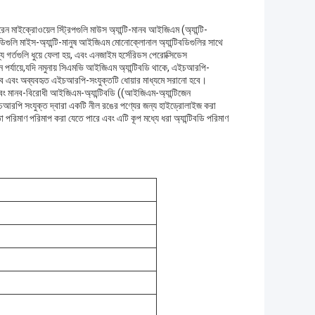
ইক্রোওয়েল স্ট্রিপগুলি মাউস অ্যান্টি-মানব আইজিএম (অ্যান্টি-
ডিগুলি মাইস-অ্যান্টি-মানুষ আইজিএম মোনোক্লোনাল অ্যান্টিবডিগুলির সাথে
গর্তগুলি ধুয়ে ফেলা হয়, এবং এনজাইম হর্সেরিডস পেরোক্সিডেস
পর্যায়ে,যদি নমুনায় সিএমভি আইজিএম অ্যান্টিবডি থাকে, এইচআরপি-
 হবে এবং অব্যবহৃত এইচআরপি-সংযুক্তটি ধোয়ার মাধ্যমে সরানো হবে।
 এবং মানব-বিরোধী আইজিএম-অ্যান্টিবডি ((আইজিএম-অ্যান্টিজেন
ইচআরপি সংযুক্ত দ্বারা একটি নীল রঙের পণ্যের জন্য হাইড্রোলাইজ করা
া পরিমাণ পরিমাপ করা যেতে পারে এবং এটি কূপ মধ্যে ধরা অ্যান্টিবডি পরিমাণ