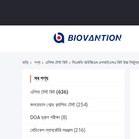
বাড়ি
পণ্য
এলিসা টেস্ট কিট
সিএমভি আইজিএম এলআইএসএ কিট উচ্চ নির্ভুলতা গ
সব পণ্য
এলিসা টেস্ট কিট
(636)
কলয়েডাল গোল্ড র‍্যাপিড টেস্ট
(254)
DOA ড্রাগ পরীক্ষা
(8)
মেডিকেল ল্যাবরেটরি সরঞ্জাম
(216)