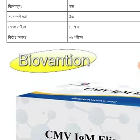
বিশেষত্বঃ
উচ্চ
সংবেদনশীলতা:
উচ্চ
শেল্ফ লাইফঃ
১৮ মাস
কিটের আকার:
৯৬ পরীক্ষা