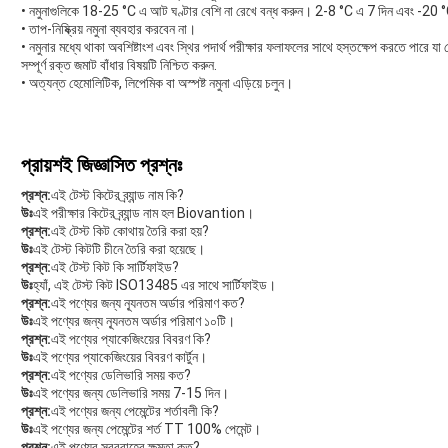
• নমুনাগুলিকে 18-25 °C এ আট ঘণ্টার বেশি না রেখে বন্ধ করুন। 2-8 °C এ 7 দিন এবং -20 °C
• তাপ-নিষ্ক্রিয় নমুনা ব্যবহার করবেন না।
• নমুনার মধ্যে থাকা অবশিষ্টাংশ এবং স্থির পদার্থ পরীক্ষার ফলাফলের সাথে হস্তক্ষেপ করতে পারে যা 
সম্পূর্ণ রক্ত জমাট বাঁধার বিষয়টি নিশ্চিত করুন.
• অত্যন্ত হেমোলিটিক, লিপেমিক বা অস্পষ্ট নমুনা এড়িয়ে চলুন।
প্রায়শই জিজ্ঞাসিত প্রশ্নঃ
প্রশ্ন:
এই টেস্ট কিটের ব্র্যান্ড নাম কি?
উঃ
এই পরীক্ষার কিটের ব্র্যান্ড নাম হল Biovantion।
প্রশ্ন:
এই টেস্ট কিট কোথায় তৈরি করা হয়?
উঃ
এই টেস্ট কিটটি চীনে তৈরি করা হয়েছে।
প্রশ্ন:
এই টেস্ট কিট কি সার্টিফাইড?
উঃ
হ্যাঁ, এই টেস্ট কিট ISO13485 এর সাথে সার্টিফাইড।
প্রশ্ন:
এই পণ্যের জন্য ন্যূনতম অর্ডার পরিমাণ কত?
উঃ
এই পণ্যের জন্য ন্যূনতম অর্ডার পরিমাণ ১০টি।
প্রশ্ন:
এই পণ্যের প্যাকেজিংয়ের বিবরণ কি?
উঃ
এই পণ্যের প্যাকেজিংয়ের বিবরণ কার্টুন।
প্রশ্ন:
এই পণ্যের ডেলিভারি সময় কত?
উঃ
এই পণ্যের জন্য ডেলিভারি সময় 7-15 দিন।
প্রশ্ন:
এই পণ্যের জন্য পেমেন্টের শর্তাবলী কি?
উঃ
এই পণ্যের জন্য পেমেন্টের শর্ত TT 100% পেমেন্ট।
প্রশ্ন:
এই পণ্যের সরবরাহের ক্ষমতা কত?