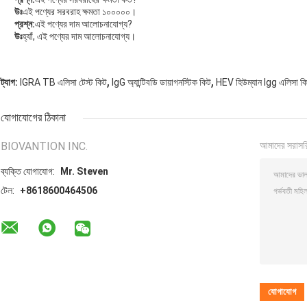
উঃ
এই পণ্যের সরবরাহ ক্ষমতা ১০০০০০।
প্রশ্ন:
এই পণ্যের দাম আলোচনাযোগ্য?
উঃ
হ্যাঁ, এই পণ্যের দাম আলোচনাযোগ্য।
,
,
ট্যাগ:
IGRA TB এলিসা টেস্ট কিট
IgG অ্যান্টিবডি ডায়াগনস্টিক কিট
HEV হিউম্যান Igg এলিসা ক
যোগাযোগের ঠিকানা
BIOVANTION INC.
আমাদের সরাসর
ব্যক্তি যোগাযোগ:
Mr. Steven
টেল:
+8618600464506