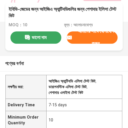
ইবিভি-জেডের জন্য আইজিএ অ্যান্টিবডিগুলির জন্য পেশাদার ইলিসা টেস্ট
কিট
MOQ：10
মূল্য：আলোচনাযোগ্য
আমাদের সাথে যোগাযোগ
ভালো দাম
করুন
পণ্যের বর্ণনা
আইজিএ অ্যান্টিবডি এলিসা টেস্ট কিট
,
লক্ষণীয় করা:
ডায়াগনস্টিক এলিসা টেস্ট কিট
,
পেশাদার এলাইসা টেস্ট কিট
Delivery Time
7-15 days
Minimum Order
10
Quantity