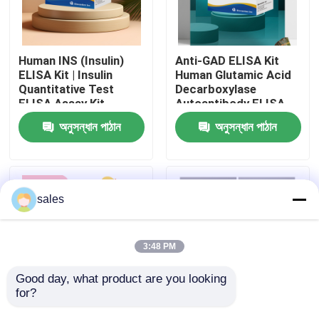
কারখানা ভ্রমণ
Human INS (Insulin)
Anti-GAD ELISA Kit
ELISA Kit | Insulin
Human Glutamic Acid
মান নিয়ন্ত্রণ
Quantitative Test
Decarboxylase
ELISA Assay Kit,
Autoantibody ELISA
Sandwich ELISA For
KiT GAD-Ab / GAD65
অনুসন্ধান পাঠান
অনুসন্ধান পাঠান
আমাদের সাথে যোগাযোগ করুন
Serum Plasma 96
Autoantibody Enzyme
Tests Laboratory
Linked
Research Reage
Immunosorbent Assay
Test Kit
খবর
sales
মামলা
3:48 PM
VR Show
Good day, what product are you looking 
for?
Human Brucella
Thyroid Stimulating
এলিসা টেস্ট কিট