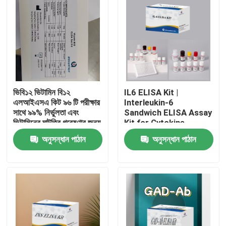
ভিবি১২ ভিটামিন বি১২
IL6 ELISA Kit |
এলআইএসএ কিট ৯৬ টি পরীক্ষার
Interleukin-6
সাথে ৯৯% নির্ভুলতা এবং
Sandwich ELISA Assay
ভিটামিনের ঘাটতির গবেষণার জন্য
Kit for Cytokine
১ ঘন্টা পরীক্ষার সময়
Quantitative Detection
অনুসন্ধান পাঠান
অনুসন্ধান পাঠান
in Biological Samples,
Serum, Plasma, Cell
বাড়ি
Supernatant
পণ্য
আমাদের সম্পর্কে