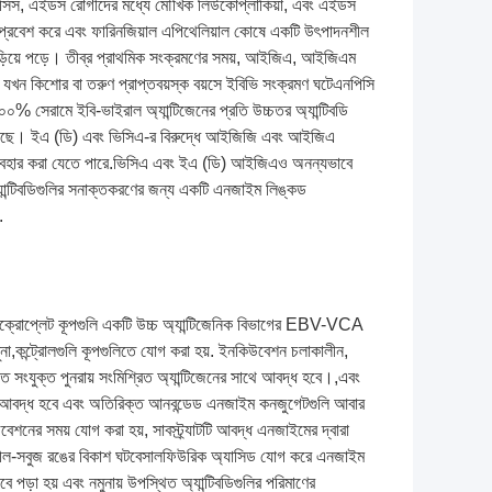
লিয়োসিস, এইডস রোগীদের মধ্যে মৌখিক লিউকোপ্লাকিয়া, এবং এইডস
ীরে প্রবেশ করে এবং ফারিনজিয়াল এপিথেলিয়াল কোষে একটি উৎপাদনশীল
 ছড়িয়ে পড়ে। তীব্র প্রাথমিক সংক্রমণের সময়, আইজিএ, আইজিএম
 কিশোর বা তরুণ প্রাপ্তবয়স্ক বয়সে ইবিভি সংক্রমণ ঘটেএনপিসি
০% সেরামে ইবি-ভাইরাল অ্যান্টিজেনের প্রতি উচ্চতর অ্যান্টিবডি
ে রয়েছে। ইএ (ডি) এবং ভিসিএ-র বিরুদ্ধে আইজিজি এবং আইজিএ
্যে ব্যবহার করা যেতে পারে.ভিসিএ এবং ইএ (ডি) আইজিএও অনন্যভাবে
ান্টিবডিগুলির সনাক্তকরণের জন্য একটি এনজাইম লিঙ্কড
.
োপ্লেট কূপগুলি একটি উচ্চ অ্যান্টিজেনিক বিভাগের EBV-VCA
 নমুনা,কন্ট্রোলগুলি কূপগুলিতে যোগ করা হয়. ইনকিউবেশন চলাকালীন,
ে সংযুক্ত পুনরায় সংমিশ্রিত অ্যান্টিজেনের সাথে আবদ্ধ হবে।,এবং
 সাথে আবদ্ধ হবে এবং অতিরিক্ত আনবন্ডেড এনজাইম কনজুগেটগুলি আবার
বেশনের সময় যোগ করা হয়, সাবস্ট্র্যাটটি আবদ্ধ এনজাইমের দ্বারা
নীল-সবুজ রঙের বিকাশ ঘটবেসালফিউরিক অ্যাসিড যোগ করে এনজাইম
়া হয় এবং নমুনায় উপস্থিত অ্যান্টিবডিগুলির পরিমাণের