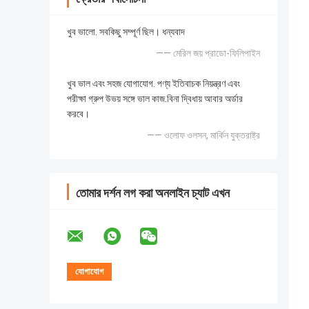
খুব ভালো. সবকিছু সম্পূর্ণ ছিল। ধন্যবাদ
—— মেরিল জয় প্রাডো-ফিলিপাইন
খুব ভাল এবং সহজ যোগাযোগ. পণ্য ইতিবাচক নিয়ন্ত্রণ এবং
পরীক্ষা গ্রুপ উভয় সঙ্গে ভাল কাজ.বিনা দ্বিধায় আবার অর্ডার
করবে।
—— ওলোফ ওলসন, মার্কিন যুক্তরাষ্ট্র
তোমার দর্শন লগ করা অনলাইন চ্যাট এখন