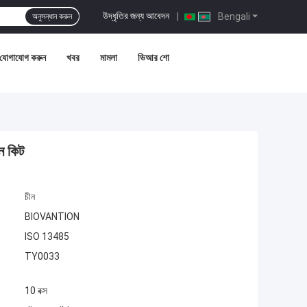
উদ্ধৃতির জন্য আবেদন
|
Bengali
অনুসন্ধান করুন
 যোগাযোগ করুন
খবর
মামলা
ভিআর শো
 কিট
চীন
BIOVANTION
ISO 13485
TY0033
10 বক্স