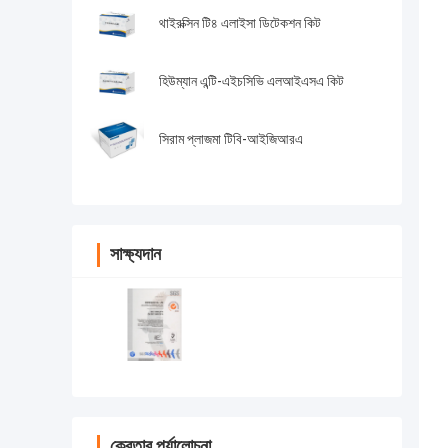
থাইরক্সিন টি৪ এলাইসা ডিটেকশন কিট
হিউম্যান এন্টি-এইচসিভি এলআইএসএ কিট
সিরাম প্লাজমা টিবি-আইজিআরএ
সাক্ষ্যদান
ক্রেতার পর্যালোচনা