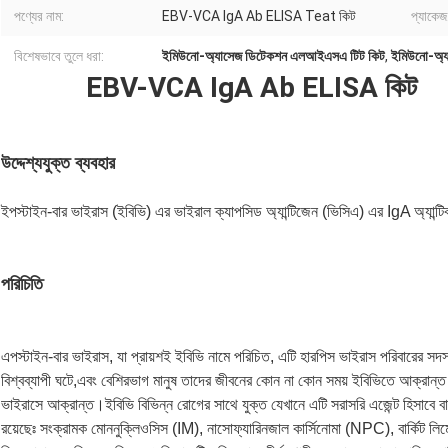
পণ্যের নাম:
EBV-VCA IgA Ab ELISA Teat কিট
প্যাকেজ
বিশেষভাবে তুলে ধরা:
ইমিউনো-অ্যাসেজ ডিটেকশন এলআইএসএ টিট কিট
,
ইমিউনো-অ্
EBV-VCA IgA Ab ELISA কিট
উদ্দেশ্যযুক্ত ব্যবহার
ইপস্টাইন-বার ভাইরাস (ইবিভি) এর ভাইরাল ক্যাপসিড অ্যান্টিজেন (ভিসিএ) এর IgA অ্য
পরিচিতি
এপস্টাইন-বার ভাইরাস, যা প্রায়শই ইবিভি নামে পরিচিত, এটি হারপিস ভাইরাস পরিবারের সদ
বিশ্বব্যাপী ঘটে,এবং বেশিরভাগ মানুষ তাদের জীবনের কোন না কোন সময় ইবিভিতে আক্রান্
ভাইরাসে আক্রান্ত।ইবিভি বিভিন্ন রোগের সাথে যুক্ত যেখানে এটি সরাসরি এজেন্ট হিসাবে 
রয়েছেঃ সংক্রামক মোননুক্লিওসিস (IM), নাসোফ্যারিনজাল কার্সিনোমা (NPC), বার্কিট 