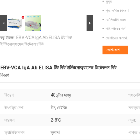
মূল্য:
প্যাকেজিং বিবরণ:
ডেলিভারি সময়:
পরিশোধের শর্ত:
বড় ইমেজ :
EBV-VCA IgA Ab ELISA টিট কিট
যোগানের ক্ষমতা:
ইমিউনোঅ্যাসেজ ডিটেকশন কিট
যোগাযোগ
EBV-VCA IgA Ab ELISA টিট কিট ইমিউনোঅ্যাসেজ ডিটেকশন কিট
বিবরণ
বিতরণ:
48 ঘন্টার মধ্যে
প্যাকেজ
উৎপত্তি দেশ:
চীন, বেইজিং
সনাক্তক
সংরক্ষণ:
2-8℃
নমুনা:
অ্যাসিফিকেশন:
ক্লাস1
পণ্যের 