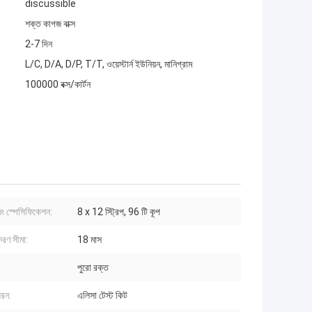
discussible
শক্ত কাগজ বাক্স
2-7 দিন
L/C, D/A, D/P, T/T, ওয়েস্টার্ন ইউনিয়ন, মানিগ্রাম
100000 বক্স/কার্টন
িং স্পেসিফিকেশন:
8 x 12 স্ট্রিপ, 96 টি কূপ
রণ সীমা:
18 মাস
পুরো রক্ত
ধরন:
এলিসা টেস্ট কিট