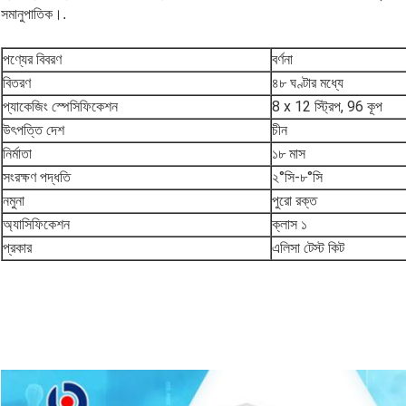
সমানুপাতিক।.
পণ্যের বিবরণ
বর্ণনা
বিতরণ
৪৮ ঘণ্টার মধ্যে
প্যাকেজিং স্পেসিফিকেশন
8 x 12 স্ট্রিপ, 96 কূপ
উৎপত্তি দেশ
চীন
১৮ মাস
নির্মাতা
২°সি-৮°সি
সংরক্ষণ পদ্ধতি
নমুনা
পুরো রক্ত
অ্যাসিফিকেশন
ক্লাস ১
এলিসা টেস্ট কিট
প্রকার