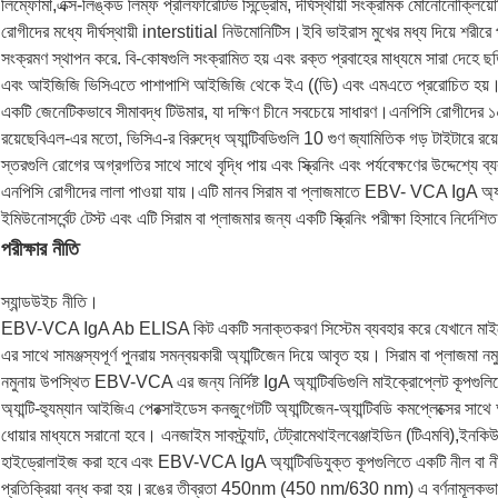
লিম্ফোমা,এক্স-লিঙ্কড লিম্ফ প্রলিফারেটিভ সিন্ড্রোম, দীর্ঘস্থায়ী সংক্রামক মোনোনোক্
রোগীদের মধ্যে দীর্ঘস্থায়ী interstitial নিউমোনিটিস।ইবি ভাইরাস মুখের মধ্য দিয়ে শর
সংক্রমণ স্থাপন করে. বি-কোষগুলি সংক্রামিত হয় এবং রক্ত প্রবাহের মাধ্যমে সারা দেহে
এবং আইজিজি ভিসিএতে পাশাপাশি আইজিজি থেকে ইএ ((ডি) এবং এমএতে প্ররোচিত হয়।যখন
একটি জেনেটিকভাবে সীমাবদ্ধ টিউমার, যা দক্ষিণ চীনে সবচেয়ে সাধারণ।এনপিসি রোগীদের ১০
রয়েছেবিএল-এর মতো, ভিসিএ-র বিরুদ্ধে অ্যান্টিবডিগুলি 10 গুণ জ্যামিতিক গড় টাইটার
স্তরগুলি রোগের অগ্রগতির সাথে সাথে বৃদ্ধি পায় এবং স্ক্রিনিং এবং পর্যবেক্ষণের উদ্দেশ
এনপিসি রোগীদের লালা পাওয়া যায়।এটি মানব সিরাম বা প্লাজমাতে EBV- VCA IgA অ্য
ইমিউনোসর্বেন্ট টেস্ট এবং এটি সিরাম বা প্লাজমার জন্য একটি স্ক্রিনিং পরীক্ষা হিসাবে নির্দেশিত
পরীক্ষার নীতি
স্যান্ডউইচ নীতি।
EBV-VCA IgA Ab ELISA কিট একটি সনাক্তকরণ সিস্টেম ব্যবহার করে যেখানে মাইক্র
এর সাথে সামঞ্জস্যপূর্ণ পুনরায় সমন্বয়কারী অ্যান্টিজেন দিয়ে আবৃত হয়। সিরাম বা প্লাজমা
নমুনায় উপস্থিত EBV-VCA এর জন্য নির্দিষ্ট IgA অ্যান্টিবডিগুলি মাইক্রোপ্লেট কূপগুলিত
অ্যান্টি-হ্যুম্যান আইজিএ পেরক্সাইডেস কনজুগেটটি অ্যান্টিজেন-অ্যান্টিবডি কমপ্লেক্সের
ধোয়ার মাধ্যমে সরানো হবে। এনজাইম সাবস্ট্র্যাট, টেট্রামেথাইলবেঞ্জাইডিন (টিএমবি),ইনকিউ
হাইড্রোলাইজ করা হবে এবং EBV-VCA IgA অ্যান্টিবডিযুক্ত কূপগুলিতে একটি নীল বা 
প্রতিক্রিয়া বন্ধ করা হয়।রঙের তীব্রতা 450nm (450 nm/630 nm) এ বর্ণনামূলকভাবে পড