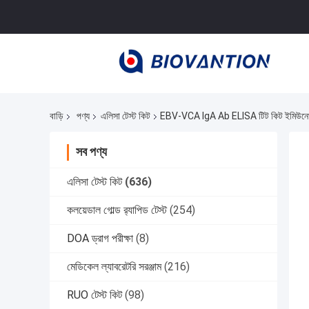
বাড়ি
পণ্য
এলিসা টেস্ট কিট
EBV-VCA IgA Ab ELISA টিট কিট ইমিউনোঅ
সব পণ্য
এলিসা টেস্ট কিট
(636)
কলয়েডাল গোল্ড র‍্যাপিড টেস্ট
(254)
DOA ড্রাগ পরীক্ষা
(8)
মেডিকেল ল্যাবরেটরি সরঞ্জাম
(216)
RUO টেস্ট কিট
(98)