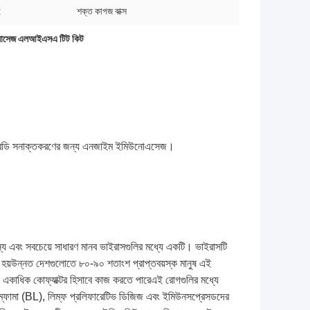
:
শক্ত কাগজ বাক্স
যাসেজ এলআইএসএ টিট কিট
ান্টিবডি সনাক্তকরণের জন্য এনজাইম ইমিউনোএসেজ।
স্য এবং সবচেয়ে সাধারণ মানব ভাইরাসগুলির মধ্যে একটি। ভাইরাসটি
ত হয়উন্নত দেশগুলোতে ৮০-৯০ শতাংশ প্রাপ্তবয়স্ক মানুষ এই
বা একাধিক কোফ্যাক্টর হিসাবে কাজ করতে পারেএই রোগগুলির মধ্যে
লিম্ফোমা (BL), লিম্ফ প্রলিফারেটিভ ডিজিজ এবং ইমিউনসপ্রেসডদের