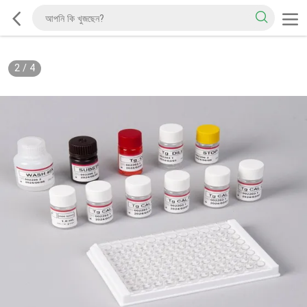
2
/
4