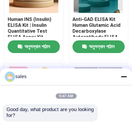
কারখানা ভ্রমণ
Human INS (Insulin)
Anti-GAD ELISA Kit
ELISA Kit | Insulin
Human Glutamic Acid
Quantitative Test
Decarboxylase
মান নিয়ন্ত্রণ
ELISA Assay Kit,
Autoantibody ELISA
Sandwich ELISA For
KiT GAD-Ab / GAD65
অনুসন্ধান পাঠান
অনুসন্ধান পাঠান
Serum Plasma 96
Autoantibody Enzyme
আমাদের সাথে যোগাযোগ করুন
Tests Laboratory
Linked
Research Reage
Immunosorbent Assay
Test Kit
খবর
sales
মামলা
5:47 AM
Good day, what product are you looking 
VR Show
for?
Human Brucella
Thyroid Stimulating
IgG/IgM Antibody
Hormone Thyrotropin
এলিসা টেস্ট কিট