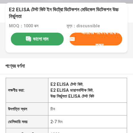
E2 ELISA টেস্ট কিট ইন ভিট্রো ডিটেকশন মেডিকেল ডিটেকশন উচ্চ
নির্ভুলতা
MOQ：1000 বক্স
মূল্য：discussible
আমাদের সাথে যোগাযোগ
ভালো দাম
করুন
পণ্যের বর্ণনা
E2 ELISA টেস্ট কিট
,
লক্ষণীয় করা:
E2 ELISA ডায়াগনস্টিক কিট
,
উচ্চ নির্ভুলতা ELISA টেস্ট কিট
উৎপত্তি স্থল
চীন
ডেলিভারি সময়
2-7 দিন