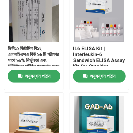
ভিবি১২ ভিটামিন বি১২
IL6 ELISA Kit |
এলআইএসএ কিট ৯৬ টি পরীক্ষার
Interleukin-6
সাথে ৯৯% নির্ভুলতা এবং
Sandwich ELISA Assay
ভিটামিনের ঘাটতির গবেষণার জন্য
Kit for Cytokine
১ ঘন্টা পরীক্ষার সময়
Quantitative Detection
অনুসন্ধান পাঠান
অনুসন্ধান পাঠান
in Biological Samples,
Serum, Plasma, Cell
Supernatant
বাড়ি
পণ্য
আমাদের সম্পর্কে