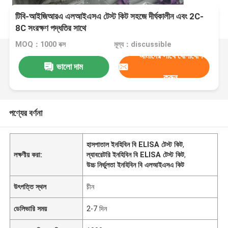
টিবি-আইজিআরএ এলআইএসএ টেস্ট কিট সহজে দীর্ঘকালীন এবং 2C-
8C সংরক্ষণ পদ্ধতির সাথে
MOQ：1000 বক্স
মূল্য：discussible
আমাদের সাথে যোগাযোগ
ভালো দাম
করুন
পণ্যের বর্ণনা
হাসপাতাল ইনহিবিন বি ELISA টেস্ট কিট
,
লক্ষণীয় করা:
ল্যাবরেটরি ইনহিবিন বি ELISA টেস্ট কিট
,
উচ্চ নির্ভুলতা ইনহিবিন বি এলআইএসএ কিট
উৎপত্তি স্থল
চীন
ডেলিভারি সময়
2-7 দিন