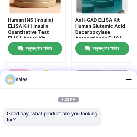
কারখানা ভ্রমণ
Human INS (Insulin)
Anti-GAD ELISA Kit
ELISA Kit | Insulin
Human Glutamic Acid
Quantitative Test
Decarboxylase
মান নিয়ন্ত্রণ
ELISA Assay Kit,
Autoantibody ELISA
Sandwich ELISA For
KiT GAD-Ab / GAD65
অনুসন্ধান পাঠান
অনুসন্ধান পাঠান
Serum Plasma 96
Autoantibody Enzyme
আমাদের সাথে যোগাযোগ করুন
Tests Laboratory
Linked
Research Reage
Immunosorbent Assay
Test Kit
খবর
sales
মামলা
3:33 PM
Good day, what product are you looking 
VR Show
for?
Human Brucella
Thyroid Stimulating
IgG/IgM Antibody
Hormone Thyrotropin
এলিসা টেস্ট কিট