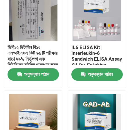
ভিবি১২ ভিটামিন বি১২
IL6 ELISA Kit |
এলআইএসএ কিট ৯৬ টি পরীক্ষার
Interleukin-6
সাথে ৯৯% নির্ভুলতা এবং
Sandwich ELISA Assay
ভিটামিনের ঘাটতির গবেষণার জন্য
Kit for Cytokine
১ ঘন্টা পরীক্ষার সময়
Quantitative Detection
অনুসন্ধান পাঠান
অনুসন্ধান পাঠান
in Biological Samples,
Serum, Plasma, Cell
Supernatant
বাড়ি
পণ্য
আমাদের সম্পর্কে