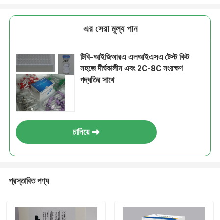
এর সেরা মূল্য পান
টিবি-আইজিআরএ এলআইএসএ টেস্ট কিট
সহজে দীর্ঘকালীন এবং 2C-8C সংরক্ষণ
পদ্ধতির সাথে
চালিয়ে
প্রস্তাবিত পণ্য