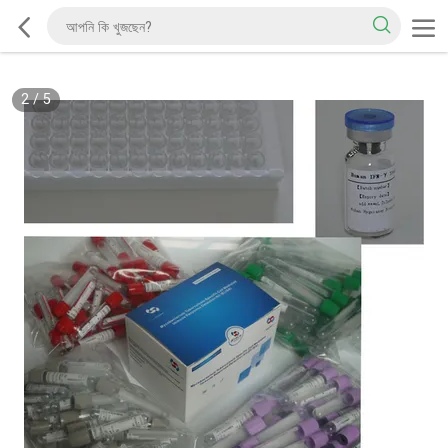
2
/
5