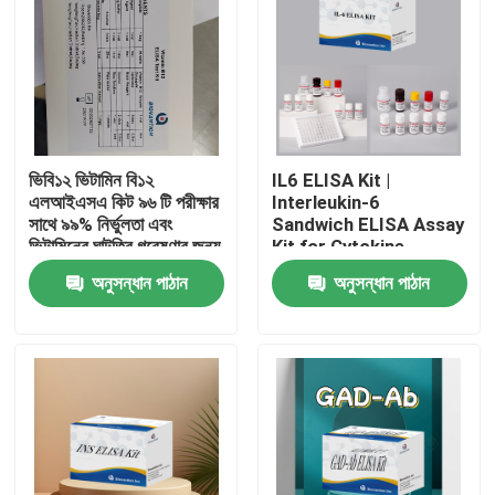
ভিবি১২ ভিটামিন বি১২
IL6 ELISA Kit |
এলআইএসএ কিট ৯৬ টি পরীক্ষার
Interleukin-6
সাথে ৯৯% নির্ভুলতা এবং
Sandwich ELISA Assay
ভিটামিনের ঘাটতির গবেষণার জন্য
Kit for Cytokine
১ ঘন্টা পরীক্ষার সময়
Quantitative Detection
অনুসন্ধান পাঠান
অনুসন্ধান পাঠান
in Biological Samples,
Serum, Plasma, Cell
Supernatant
বাড়ি
পণ্য
আমাদের সম্পর্কে