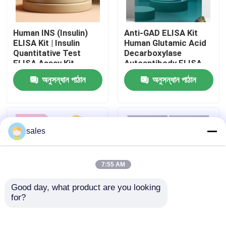
কারখানা ভ্রমণ
Human INS (Insulin)
Anti-GAD ELISA Kit
ELISA Kit | Insulin
Human Glutamic Acid
Quantitative Test
Decarboxylase
মান নিয়ন্ত্রণ
ELISA Assay Kit,
Autoantibody ELISA
Sandwich ELISA For
KiT GAD-Ab / GAD65
অনুসন্ধান পাঠান
অনুসন্ধান পাঠান
Serum Plasma 96
Autoantibody Enzyme
আমাদের সাথে যোগাযোগ করুন
Tests Laboratory
Linked
Research Reage
Immunosorbent Assay
Test Kit
খবর
sales
মামলা
7:55 AM
Good day, what product are you looking 
VR Show
for?
Human Brucella
Thyroid Stimulating
IgG/IgM Antibody
Hormone Thyrotropin
এলিসা টেস্ট কিট