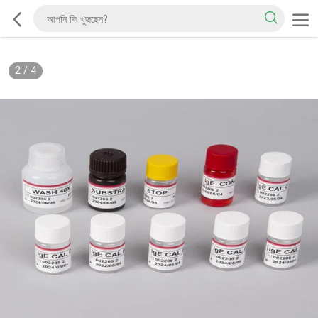
2
/
4