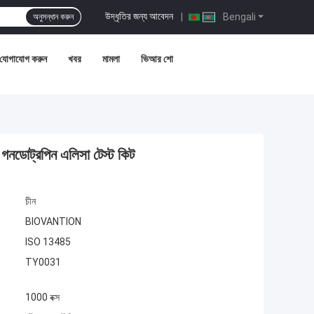
উদ্ধৃতির জন্য আবেদন
|
Bengali
অনুসন্ধান করুন
 যোগাযোগ করুন
খবর
মামলা
ভিআর শো
ক গনডোট্রপিন এলিসা টেস্ট কিট
চীন
BIOVANTION
ISO 13485
TY0031
1000 বক্স