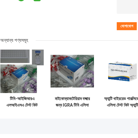
অন্যান্য পণ্যসমূহ
টিবি-আইজিআরএ
মাইকোব্যাকটেরিয়াম যক্ষ্মার
অ্যান্টি থাইরয়েড পারক্সি
এলআইএসএ টেস্ট কিট
জন্য IGRA টিবি এলিসা
এলিসা টেস্ট কিট অ্যান্ট
সহজে দীর্ঘকালীন এবং 2C-
টেস্ট কিট ইন্টারফেরন গামা
টিপিও অ্যান্টিবডি টেস্ট ক
8C সংরক্ষণ পদ্ধতির সাথে
রিলিজ অ্যাস