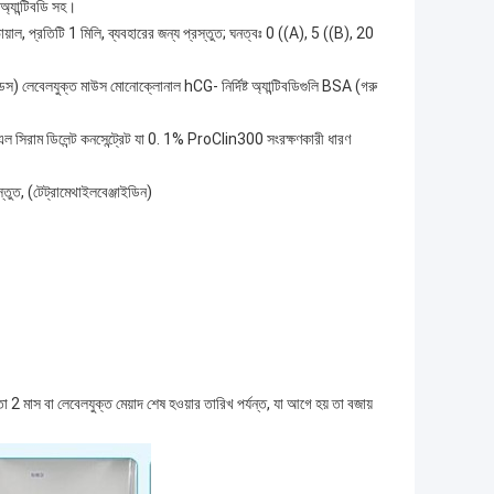
যান্টিবডি সহ।
াল, প্রতিটি 1 মিলি, ব্যবহারের জন্য প্রস্তুত; ঘনত্বঃ 0 ((A), 5 ((B), 20
লেবেলযুক্ত মাউস মোনোক্লোনাল hCG- নির্দিষ্ট অ্যান্টিবডিগুলি BSA (গরু
 ডিলেন্ট কনসেন্ট্রেট যা 0. 1% ProClin300 সংরক্ষণকারী ধারণ
ুত, (টেট্রামেথাইলবেঞ্জাইডিন)
2 মাস বা লেবেলযুক্ত মেয়াদ শেষ হওয়ার তারিখ পর্যন্ত, যা আগে হয় তা বজায়