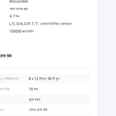
discussible
শক্ত কাগজ বাক্স
4-7 দিন
L/C, D/A, D/P, T/T, ওয়েস্টার্ন ইউনিয়ন, মানিগ্রাম
100000 বক্স/কার্টন
টেস্ট কিট
িং স্পেসিফিকেশন:
8 x 12 স্ট্রিপ, 96 টি কূপ
রণ সীমা:
18 মাস
পুরো রক্ত
ধরন:
এলিসা টেস্ট কিট