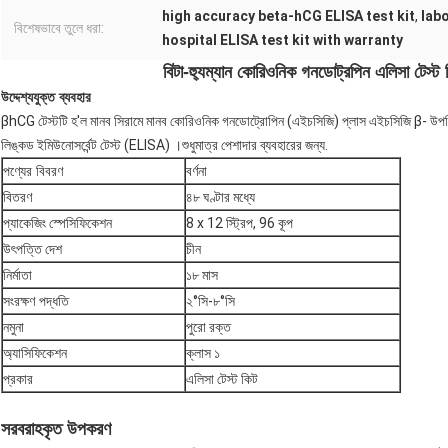
high accuracy beta-hCG ELISA test kit
,
lab
বিশেষভাবে তুলে ধরা:
hospital ELISA test kit with warranty
বিটা-হ্যুম্যান কোরিওনিক গনডোট্রপিন এলিসা টেস্ট 
উদ্দেশ্যযুক্ত ব্যবহার
βhCG টেস্টটি হ'ল মানব সিরামে মানব কোরিওনিক গনডোট্রোপিন (এইচসিজি) প্লাস এইচসিজি β- উপব
লিঙ্কড ইমিউনোসর্বেন্ট টেস্ট (ELISA) ।শুধুমাত্র পেশাদার ব্যবহারের জন্য.
পণ্যের বিবরণ
বর্ণনা
বিতরণ
৪৮ ঘণ্টার মধ্যে
প্যাকেজিং স্পেসিফিকেশন
8 x 12 স্ট্রিপ, 96 কূপ
উৎপত্তি দেশ
চীন
নির্মাতা
১৮ মাস
সংরক্ষণ পদ্ধতি
২°সি-৮°সি
নমুনা
পুরো রক্ত
অ্যাসিফিকেশন
ক্লাস ১
প্রকার
এলিসা টেস্ট কিট
সরবরাহকৃত উপকরণ