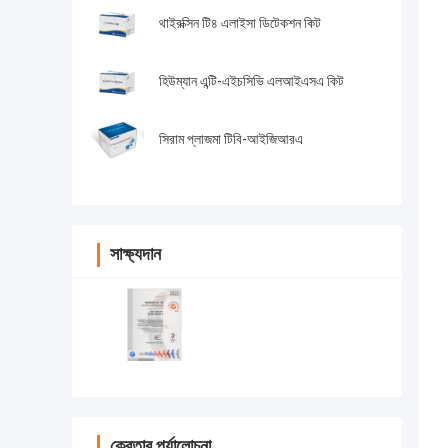
থাইরক্সিন টি৪ এলাইসা ডিটেকশন কিট
হিউম্যান এন্টি-এইচসিভি এলআইএসএ কিট
সিরাম প্লাজমা টিবি-আইজিআরএ
সাক্ষ্যদান
ক্রেতার পর্যালোচনা