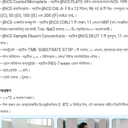
• βhCG Coated Microplate - প্রতীক βhCG PLATE মাউস মোনোক্লোনাল hCG- নির্দিষ্ট অ্
• βhCG ক্যালিব্রেটর - প্রতীক βhCG CAL A- F 8 x 12 স্ট্রিপ, 96 গর্ত, 6 টি প্রি- লেপযুক্ত ভায়
((C), 50 ((D), 100 ((E) এবং 200 ((F) mIU/ mL।
• βhCG এনজাইম কনজুগেট - প্রতীক βhCG CONJ 1 টি ফ্লেক্স, 11 এমএল HRP (হর্স পেরোক্সিডেস) 
সিরাম অ্যালবামিন) ধারণকারী Tris- NaCl বাফারে।০.১% প্রোক্লিন৩০০ সংরক্ষণকারী।
• βhCG Sample Diluent Concentrate - প্রতীক βhCG DILUT 1 টি ফুসফুস, 11 এমএল সিরাম
করে।
• সাবস্ট্র্যাট - প্রতীক TMB. SUBSTRATE STOP ১ টি ভায়াল, ১১ এমএল, ব্যবহারের জন্য প্রস্ত
• স্টপ সলিউশন - প্রতীক ১, ৬. ০ মিলিগ্রাম ১ মোল/ লিটার সালফিউরিক এসিড।
• ওয়াশ সলিউশন কনসেন্ট্রেট - প্রতীক PBS-Tween ওয়াশ সলিউশন।
• আইএফইউ - ১ কপি।
• প্লেট ঢাকনা: ১ টুকরা।
সংরক্ষণ
• ২-৮°C এ সংরক্ষণ করুন।
• সিল করুন এবং অপ্রয়োজনীয় রিএজেন্টগুলিকে 2- 8°C এ ফিরিয়ে দিন, এই অবস্থার অধীনে স্থিতিশীলতা 
থাকবে।