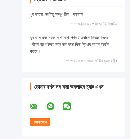
খুব ভালো. সবকিছু সম্পূর্ণ ছিল। ধন্যবাদ
—— মেরিল জয় প্রাডো-ফিলিপাইন
খুব ভাল এবং সহজ যোগাযোগ. পণ্য ইতিবাচক নিয়ন্ত্রণ এবং
পরীক্ষা গ্রুপ উভয় সঙ্গে ভাল কাজ.বিনা দ্বিধায় আবার অর্ডার
করবে।
—— ওলোফ ওলসন, মার্কিন যুক্তরাষ্ট্র
তোমার দর্শন লগ করা অনলাইন চ্যাট এখন