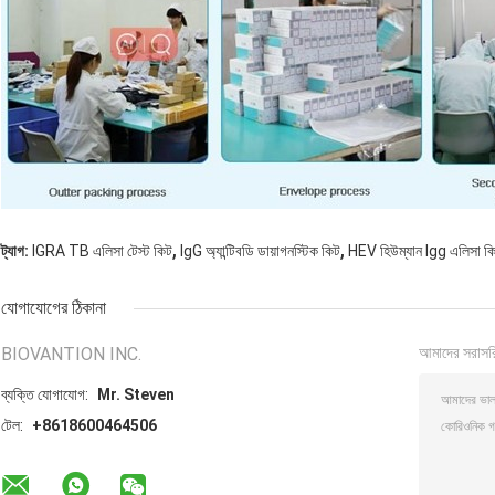
,
,
ট্যাগ:
IGRA TB এলিসা টেস্ট কিট
IgG অ্যান্টিবডি ডায়াগনস্টিক কিট
HEV হিউম্যান Igg এলিসা ক
যোগাযোগের ঠিকানা
BIOVANTION INC.
আমাদের সরাসর
ব্যক্তি যোগাযোগ:
Mr. Steven
টেল:
+8618600464506