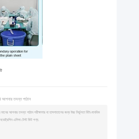
িট
ি আপনার তদন্ত পাঠান