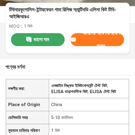
টিউবারকুলোসিস-ইন্টারফেরন গামা রিলিজ অ্যান্টিবডি এলিসা কিট টিবি-
আইজিআরএ
MOQ：1 কিট
আমাদের সাথে যোগাযোগ
ভালো দাম
করুন
পণ্যের বর্ণনা
এনজাইম লিঙ্কড ইমিউনোসর্বেন্ট টেস্ট কিট
,
লক্ষণীয় করা:
ELISA ডায়াগনস্টিক কিট
,
ELISA টেস্ট কিট
Place of Origin
China
ডেলিভারি সময়
5-10 কার্যদিবস
ন্যূনতম চাহিদার পরিমাণ
1 কিট