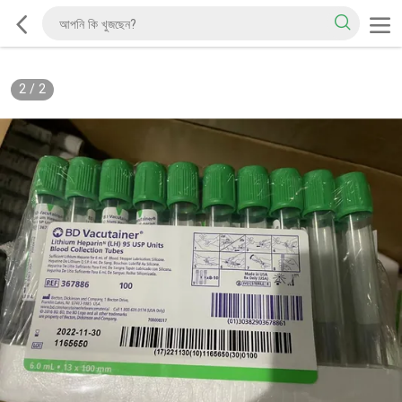
2
/
2