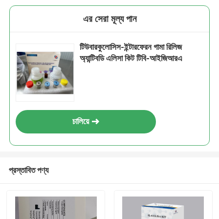
এর সেরা মূল্য পান
টিউবারকুলোসিস-ইন্টারফেরন গামা রিলিজ
অ্যান্টিবডি এলিসা কিট টিবি-আইজিআরএ
চালিয়ে
প্রস্তাবিত পণ্য