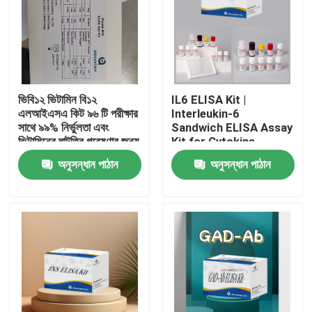
ভিবি১২ ভিটামিন বি১২
IL6 ELISA Kit |
এলআইএসএ কিট ৯৬ টি পরীক্ষার
Interleukin-6
সাথে ৯৯% নির্ভুলতা এবং
Sandwich ELISA Assay
ভিটামিনের ঘাটতির গবেষণার জন্য
Kit for Cytokine
১ ঘন্টা পরীক্ষার সময়
Quantitative Detection
অনুসন্ধান পাঠান
অনুসন্ধান পাঠান
in Biological Samples,
Serum, Plasma, Cell
Supernatant
বাড়ি
পণ্য
আমাদের সম্পর্কে