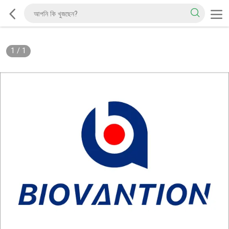
1
/
1