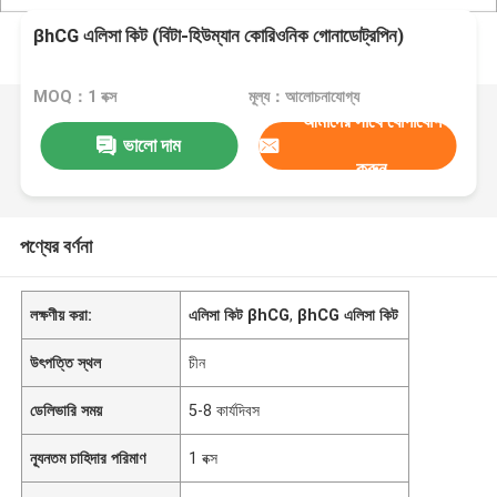
βhCG এলিসা কিট (বিটা-হিউম্যান কোরিওনিক গোনাডোট্রপিন)
MOQ：1 বক্স
মূল্য：আলোচনাযোগ্য
আমাদের সাথে যোগাযোগ
ভালো দাম
করুন
পণ্যের বর্ণনা
লক্ষণীয় করা:
এলিসা কিট βhCG
,
βhCG এলিসা কিট
উৎপত্তি স্থল
চীন
ডেলিভারি সময়
5-8 কার্যদিবস
ন্যূনতম চাহিদার পরিমাণ
1 বক্স