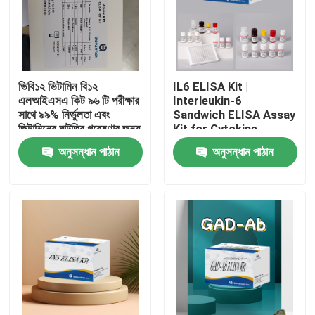
ভিবি১২ ভিটামিন বি১২
IL6 ELISA Kit |
এলআইএসএ কিট ৯৬ টি পরীক্ষার
Interleukin-6
সাথে ৯৯% নির্ভুলতা এবং
Sandwich ELISA Assay
ভিটামিনের ঘাটতির গবেষণার জন্য
Kit for Cytokine
১ ঘন্টা পরীক্ষার সময়
Quantitative Detection
অনুসন্ধান পাঠান
অনুসন্ধান পাঠান
in Biological Samples,
Serum, Plasma, Cell
Supernatant
বাড়ি
পণ্য
আমাদের সম্পর্কে