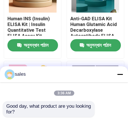
Human INS (Insulin)
Anti-GAD ELISA Kit
ELISA Kit | Insulin
Human Glutamic Acid
Quantitative Test
Decarboxylase
ELISA Assay Kit,
Autoantibody ELISA
Sandwich ELISA For
KiT GAD-Ab / GAD65
অনুসন্ধান পাঠান
অনুসন্ধান পাঠান
Serum Plasma 96
Autoantibody Enzyme
Tests Laboratory
Linked
Research Reage
Immunosorbent Assay
Test Kit
sales
বাড়ি
3:36 AM
Good day, what product are you looking 
পণ্য
for?
Human Brucella
Thyroid Stimulating
IgG/IgM Antibody
Hormone Thyrotropin
আমাদের সম্পর্কে