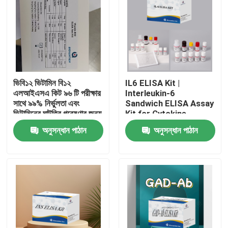
ভিবি১২ ভিটামিন বি১২
IL6 ELISA Kit |
এলআইএসএ কিট ৯৬ টি পরীক্ষার
Interleukin-6
সাথে ৯৯% নির্ভুলতা এবং
Sandwich ELISA Assay
ভিটামিনের ঘাটতির গবেষণার জন্য
Kit for Cytokine
১ ঘন্টা পরীক্ষার সময়
Quantitative Detection
অনুসন্ধান পাঠান
অনুসন্ধান পাঠান
in Biological Samples,
Serum, Plasma, Cell
Supernatant