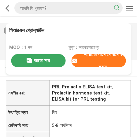
পিআরএল প্রোল্যাক্টিন
2
/
0
MOQ：1 বক্স
মূল্য：আলোচনাযোগ্য
আমাদের সাথে যোগাযোগ
ভালো দাম
করুন
পণ্যের বর্ণনা
PRL Prolactin ELISA test kit
,
লক্ষণীয় করা:
Prolactin hormone test kit
,
ELISA kit for PRL testing
উৎপত্তি স্থল
চীন
ডেলিভারি সময়
5-8 কার্যদিবস