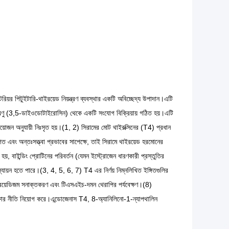
রিয়র পিটুইটারি-থাইরয়েড নিয়ন্ত্রণ ব্যবস্থার একটি অবিচ্ছেদ্য উপাদান।এটি
 অণু (3,5-ডাইওডোটাইরোসিন) থেকে একটি সংযোগ বিক্রিয়ায় গঠিত হয়।এটি
োজন অনুযায়ী নিঃসৃত হয়।(1, 2) সিরামের মোট থাইরক্সিনের (T4) প্রধান
বং অন্তঃসত্ত্বা প্রভাবের সাপেক্ষে, তাই সিরামে থাইরয়েড হরমোনের
হয়, বাইন্ডিং প্রোটিনের পরিবর্তন (যেমন ইস্ট্রোজেন ধারণকারী প্রস্তুতির
ূল্যায়ন হতে পারে।(3, 4, 5, 6, 7) T4 এর নির্ণয় নিম্নলিখিত ইঙ্গিতগুলির
ইরয়েডিজম সনাক্তকরণ এবং টিএসএইচ-দমন থেরাপির পর্যবেক্ষণ।(8)
ক্ষার নীতি নিয়োগ করে।এন্ডোজেনাস T4, 8-অ্যানিলিনো-1-ন্যাপথালিন