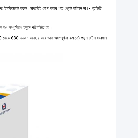
 এবং ইনকিউবেট করুন।সাবস্টেট যোগ করার পরে প্লেট ঝাঁকান না।• প্রতিটি
রঙ সম্পূর্ণরূপে হলুদে পরিবর্তিত হয়।
20 থেকে 630 এনএম ব্যবহার করে ভাল অসম্পূর্ণতা কমাতে) পড়ুন।স্টপ সমাধান