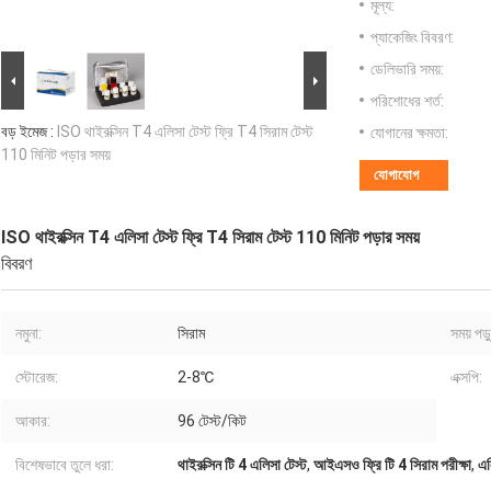
মূল্য:
প্যাকেজিং বিবরণ:
ডেলিভারি সময়:
পরিশোধের শর্ত:
বড় ইমেজ :
ISO থাইরক্সিন T4 এলিসা টেস্ট ফ্রি T4 সিরাম টেস্ট
যোগানের ক্ষমতা:
110 মিনিট পড়ার সময়
যোগাযোগ
ISO থাইরক্সিন T4 এলিসা টেস্ট ফ্রি T4 সিরাম টেস্ট 110 মিনিট পড়ার সময়
বিবরণ
নমুনা:
সিরাম
সময় পড়
স্টোরেজ:
2-8℃
এক্সপি:
আকার:
96 টেস্ট/কিট
বিশেষভাবে তুলে ধরা:
থাইরক্সিন টি 4 এলিসা টেস্ট
,
আইএসও ফ্রি টি 4 সিরাম পরীক্ষা
,
এল