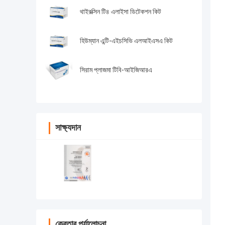
থাইরক্সিন টি৪ এলাইসা ডিটেকশন কিট
হিউম্যান এন্টি-এইচসিভি এলআইএসএ কিট
সিরাম প্লাজমা টিবি-আইজিআরএ
সাক্ষ্যদান
ক্রেতার পর্যালোচনা