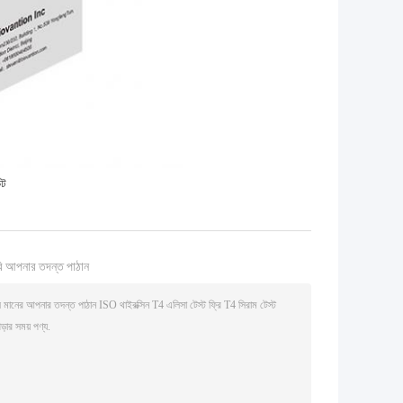
িট
ি আপনার তদন্ত পাঠান