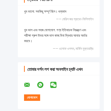
খুব ভালো. সবকিছু সম্পূর্ণ ছিল। ধন্যবাদ
—— মেরিল জয় প্রাডো-ফিলিপাইন
খুব ভাল এবং সহজ যোগাযোগ. পণ্য ইতিবাচক নিয়ন্ত্রণ এবং
পরীক্ষা গ্রুপ উভয় সঙ্গে ভাল কাজ.বিনা দ্বিধায় আবার অর্ডার
করবে।
—— ওলোফ ওলসন, মার্কিন যুক্তরাষ্ট্র
তোমার দর্শন লগ করা অনলাইন চ্যাট এখন