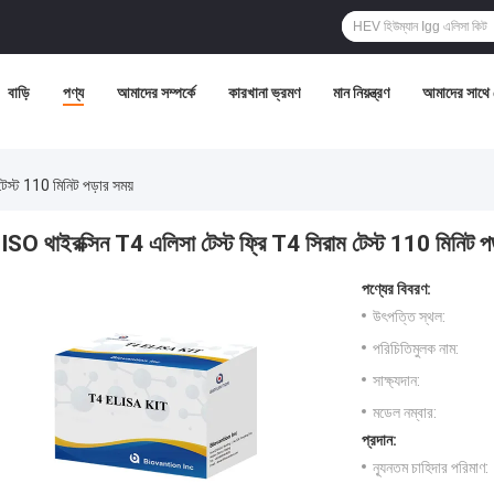
বাড়ি
পণ্য
আমাদের সম্পর্কে
কারখানা ভ্রমণ
মান নিয়ন্ত্রণ
আমাদের সাথে
েস্ট 110 মিনিট পড়ার সময়
ISO থাইরক্সিন T4 এলিসা টেস্ট ফ্রি T4 সিরাম টেস্ট 110 মিনিট পড
পণ্যের বিবরণ:
উৎপত্তি স্থল:
পরিচিতিমুলক নাম:
সাক্ষ্যদান:
মডেল নম্বার:
প্রদান:
ন্যূনতম চাহিদার পরিমাণ: