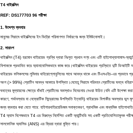
T4 থাইরক্সিন
REF: DS177703 96 পরীক্ষা
1. উদ্দেশ্য ব্যবহার
মানুষের সিরামে থাইরক্সিনের ইন ভিট্রো পরিমাণগত নির্ধারণের জন্য ইমিউনোসাই।
2. সারাংশ
থাইরক্সিন (T4) হরমোন থাইরয়েড গ্রন্থি দ্বারা নিঃসৃত প্রধান পণ্য এবং এটি হাইপোথ্যালামাস-অ্যান্টে
বিপাককে প্রভাবিত করে অ্যানাবোলিকভাবে কাজ করে।থাইরক্সিন থাইরয়েড গ্রন্থিতে দুটি ডিআইটি
থাইরয়েড ফলিকলসের লুমিনায় থাইরোগ্লোবুলিনের সাথে আবদ্ধ থাকে এবং টিএসএইচ-এর প্রভাবে প্রয়
অংশ (> 99%) প্রোটিন আবদ্ধ আকারে উপস্থিত।যেহেতু সিরামে পরিবহন প্রোটিনের ঘনত্ব বহিরাগত এ
ঘনত্বের মূল্যায়নের ক্ষেত্রে বাঁধাই প্রোটিনের অবস্থাও বিবেচনায় নেওয়া উচিত।যদি এটি উপেক্ষা করা 
কারণে, গর্ভাবস্থায় বা নেফ্রোটিক সিন্ড্রোমের উপস্থিতি ইত্যাদি) থাইরয়েড বিপাকীয় অবস্থার ভুল ম
জন্য ব্যবহার করা যেতে পারে: হাইপারথাইরয়েডিজম সনাক্তকরণ, প্রাথমিক এবং মাধ্যমিক হাইপোথা
T4 অ্যাস বিশেষভাবে T4 এর বিরুদ্ধে নির্দেশিত একটি অ্যান্টিবডি সহ একটি প্রতিযোগিতামূলক পরী
সালফোনিক অ্যাসিড (ANS) এর ক্রিয়া দ্বারা মুক্তি পায়।