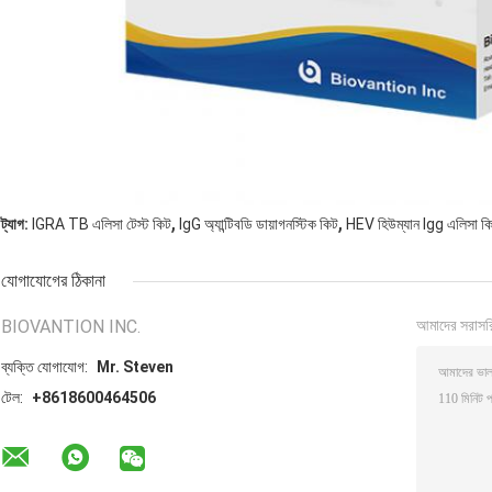
,
,
ট্যাগ:
IGRA TB এলিসা টেস্ট কিট
IgG অ্যান্টিবডি ডায়াগনস্টিক কিট
HEV হিউম্যান Igg এলিসা ক
যোগাযোগের ঠিকানা
BIOVANTION INC.
আমাদের সরাসর
ব্যক্তি যোগাযোগ:
Mr. Steven
টেল:
+8618600464506