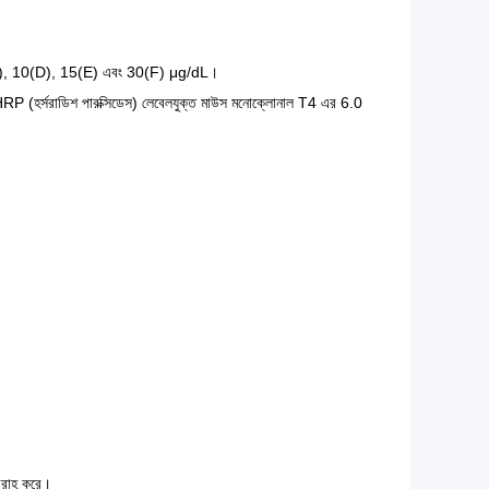
), 5(C), 10(D), 15(E) এবং 30(F) μg/dL।
RP (হর্সরাডিশ পারক্সিডেস) লেবেলযুক্ত মাউস মনোক্লোনাল T4 এর 6.0
রবরাহ করে।