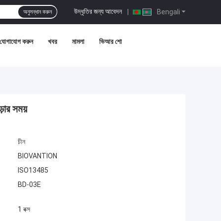
উদ্ধৃতির জন্য আবেদন
|
Bengali
অনুসন্ধান করুন
 যোগাযোগ করুন
খবর
মামলা
ভিআর শো
়ার সময়
চীন
BIOVANTION
ISO13485
BD-03E
1 বক্স