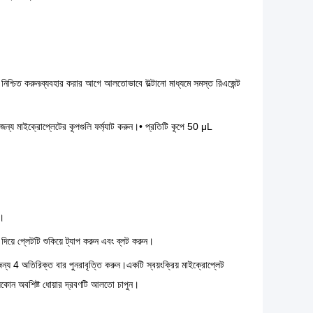
) নিশ্চিত করুন৷ব্যবহার করার আগে আলতোভাবে উল্টানো মাধ্যমে সমস্ত রিএজেন্ট
ার জন্য মাইক্রোপ্লেটের কূপগুলি ফর্ম্যাট করুন।• প্রতিটি কূপে 50 μL
ন।
দিয়ে প্লেটটি শুকিয়ে ট্যাপ করুন এবং ব্লট করুন।
্য 4 অতিরিক্ত বার পুনরাবৃত্তি করুন।একটি স্বয়ংক্রিয় মাইক্রোপ্লেট
যেকোন অবশিষ্ট ধোয়ার দ্রবণটি আলতো চাপুন।