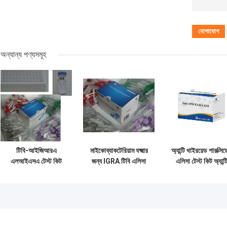
অন্যান্য পণ্যসমূহ
টিবি-আইজিআরএ
মাইকোব্যাকটেরিয়াম যক্ষ্মার
অ্যান্টি থাইরয়েড পারক্সি
এলআইএসএ টেস্ট কিট
জন্য IGRA টিবি এলিসা
এলিসা টেস্ট কিট অ্যান্ট
সহজে দীর্ঘকালীন এবং 2C-
টেস্ট কিট ইন্টারফেরন গামা
টিপিও অ্যান্টিবডি টেস্ট ক
8C সংরক্ষণ পদ্ধতির সাথে
রিলিজ অ্যাস