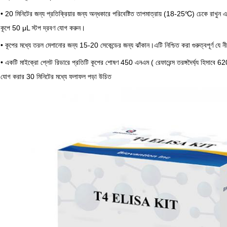
• 20 মিনিটের জন্য প্রতিক্রিয়ার জন্য অন্ধকারে পরিবেষ্টিত তাপমাত্রায় (18-25℃) ঢেকে রাখুন
কূপে 50 μL স্টপ দ্রবণ যোগ করুন।
• কূপের মধ্যে তরল মেশানোর জন্য 15-20 সেকেন্ডের জন্য ঝাঁকান।এটি নিশ্চিত করা গুরুত্বপূর্ণ যে নীল 
• একটি মাইক্রো প্লেট রিডারে প্রতিটি কূপের শোষণ 450 এনএম ( রেফারেন্স তরঙ্গদৈর্ঘ্য হিসাবে 6
যোগ করার 30 মিনিটের মধ্যে ফলাফল পড়া উচিত