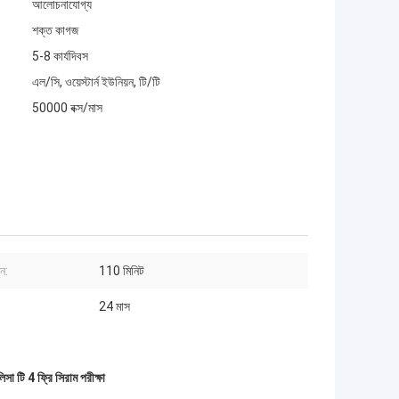
আলোচনাযোগ্য
শক্ত কাগজ
5-8 কার্যদিবস
এল/সি, ওয়েস্টার্ন ইউনিয়ন, টি/টি
50000 বক্স/মাস
ুন:
110 মিনিট
24 মাস
িসা টি 4 ফ্রি সিরাম পরীক্ষা