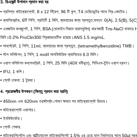
3. রিএজেন্ট উপাদান প্রদান করা হয়
• প্রলিপ্ত মাইক্রোপ্লেট, 8 x 12 স্ট্রিপ, 96 টি কূপ, T4 ডেরিভেন্টের সাথে প্রি-কোটেড।
• ক্যালিব্রেটর, 6টি শিশি, প্রতিটি 1 মিলি, ব্যবহারের জন্য প্রস্তুত;ঘনত্ব: 0(A), 2.5(B
• এনজাইম কনজুগেট, 1 শিশি, BSA (বোভাইন সিরাম অ্যালবুমিন) ধারণকারী Tris-NaCl বাফারে H
মিলি।0.2% ProClin300 প্রিজারভেটিভ রয়েছে।ANS 1.5 mg/mL.
• সাবস্ট্রেট, 1 শিশি, 11ml, ব্যবহারের জন্য প্রস্তুত, (tetramethylbenzidine) TMB।
• স্টপ সলিউশন, 1 শিশি, 1 mol/l সালফিউরিক অ্যাসিডের 6.0 মিলি।
• ওয়াশ সলিউশন কনসেনট্রেট, 1 শিশি, 25 মিলি (40X ঘনীভূত), পিবিএস-টুইন ওয়াশ দ্রবণ।
• IFU, 1 কপি।
• প্লেট ঢাকনা: 1 টুকরা।
4. প্রয়োজনীয় উপকরণ (কিন্তু প্রদান করা হয়নি)
• 450nm এবং 620nm তরঙ্গদৈর্ঘ্য শোষণ ক্ষমতা সহ মাইক্রোপ্লেট রিডার।
• মাইক্রোপ্লেট ওয়াশার।
• ইনকিউবেটর।
• প্লেট শেকার.
• মাইক্রোপিপেটস এবং মাল্টিচ্যানেল মাইক্রোপিপেট 1.5% এর চেয়ে ভাল নির্ভুলতার সাথে 50μl স