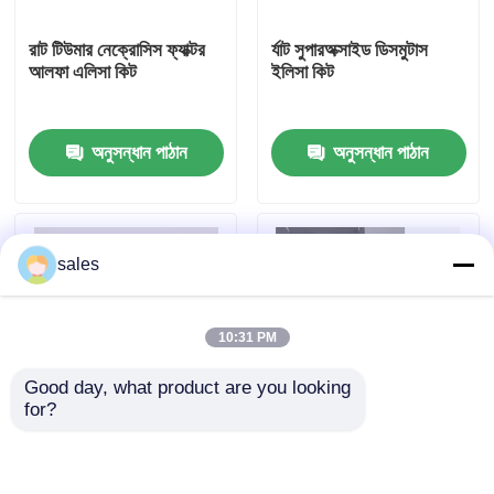
রাট টিউমার নেক্রোসিস ফ্যাক্টর
র্যাট সুপারঅক্সাইড ডিসমুটাস
কারখানা ভ্রমণ
আলফা এলিসা কিট
ইলিসা কিট
মান নিয়ন্ত্রণ
অনুসন্ধান পাঠান
অনুসন্ধান পাঠান
আমাদের সাথে যোগাযোগ করুন
sales
খবর
10:31 PM
মামলা
Good day, what product are you looking 
for?
VR Show
মানব ব্রুসেলা আইজিএম ৯৬
মানব TNF-α RUO ELISA
পরীক্ষা
টেস্ট কিট
এলিসা টেস্ট কিট