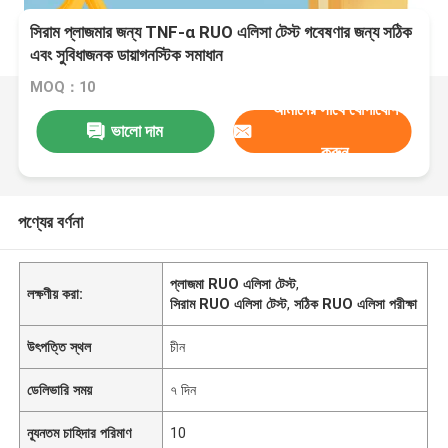
সিরাম প্লাজমার জন্য TNF-α RUO এলিসা টেস্ট গবেষণার জন্য সঠিক
এবং সুবিধাজনক ডায়াগনস্টিক সমাধান
MOQ：10
আমাদের সাথে যোগাযোগ
ভালো দাম
করুন
পণ্যের বর্ণনা
প্লাজমা RUO এলিসা টেস্ট
,
লক্ষণীয় করা:
সিরাম RUO এলিসা টেস্ট
,
সঠিক RUO এলিসা পরীক্ষা
উৎপত্তি স্থল
চীন
ডেলিভারি সময়
৭ দিন
ন্যূনতম চাহিদার পরিমাণ
10