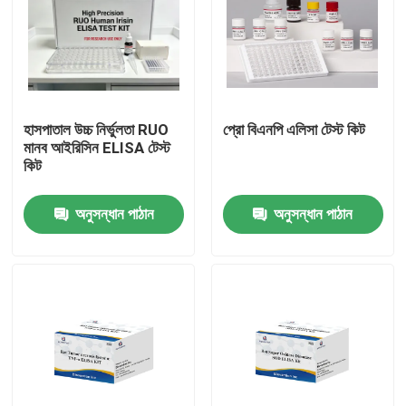
হাসপাতাল উচ্চ নির্ভুলতা RUO
প্রো বিএনপি এলিসা টেস্ট কিট
মানব আইরিসিন ELISA টেস্ট
কিট
অনুসন্ধান পাঠান
অনুসন্ধান পাঠান
বাড়ি
পণ্য
আমাদের সম্পর্কে