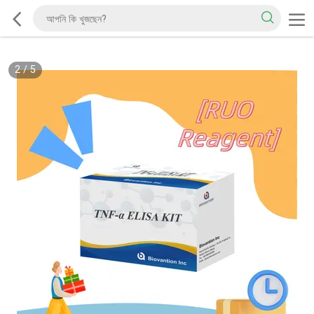
2
/
5