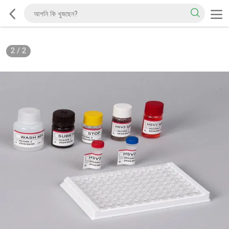
2
/
2