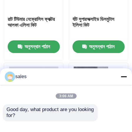
কারখানা ভ্রমণ
রাট টিউমার নেক্রোসিস ফ্যাক্টর
র্যাট সুপারঅক্সাইড ডিসমুটাস
আলফা এলিসা কিট
ইলিসা কিট
মান নিয়ন্ত্রণ
অনুসন্ধান পাঠান
অনুসন্ধান পাঠান
আমাদের সাথে যোগাযোগ করুন
খবর
sales
মামলা
3:06 AM
Good day, what product are you looking 
VR Show
for?
মানব ব্রুসেলা আইজিএম ৯৬
মানব TNF-α RUO ELISA
পরীক্ষা
টেস্ট কিট
এলিসা টেস্ট কিট