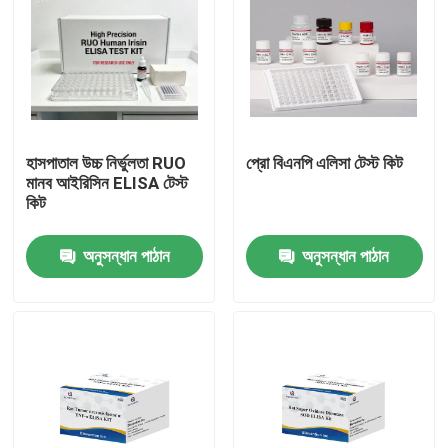
হাসপাতাল উচ্চ নির্ভুলতা RUO
প্রো বিএনপি এলিসা টেস্ট কিট
মানব আইরিসিন ELISA টেস্ট
কিট
অনুসন্ধান পাঠান
অনুসন্ধান পাঠান
বাড়ি
পণ্য
আমাদের সম্পর্কে