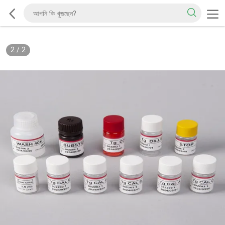
2
/
2