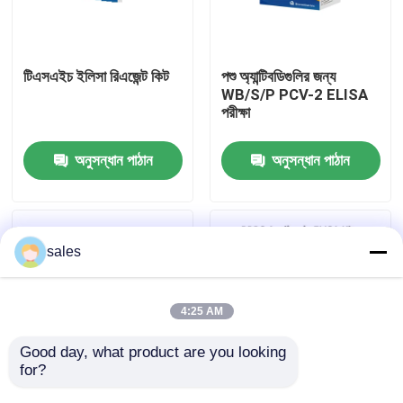
কারখানা ভ্রমণ
টিএসএইচ ইলিসা রিএজেন্ট কিট
পশু অ্যান্টিবডিগুলির জন্য
WB/S/P PCV-2 ELISA
মান নিয়ন্ত্রণ
পরীক্ষা
অনুসন্ধান পাঠান
অনুসন্ধান পাঠান
আমাদের সাথে যোগাযোগ করুন
খবর
sales
মামলা
4:25 AM
VR Show
Good day, what product are you looking 
for?
পশু সনাক্তকরণ রিএজেন্ট PRV-
পশুদের জন্য ELISA পরীক্ষা
এলিসা টেস্ট কিট