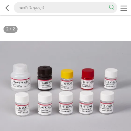
2
/
2