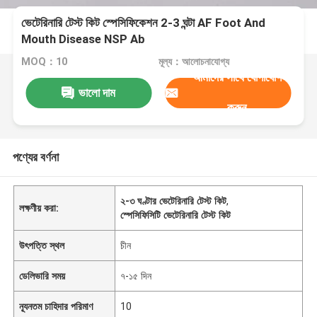
ভেটেরিনারি টেস্ট কিট স্পেসিফিকেশন 2-3 ঘন্টা AF Foot And
Mouth Disease NSP Ab
MOQ：10
মূল্য：আলোচনাযোগ্য
আমাদের সাথে যোগাযোগ
ভালো দাম
করুন
পণ্যের বর্ণনা
২-৩ ঘণ্টার ভেটেরিনারি টেস্ট কিট
,
লক্ষণীয় করা:
স্পেসিফিসিটি ভেটেরিনারি টেস্ট কিট
উৎপত্তি স্থল
চীন
ডেলিভারি সময়
৭-১৫ দিন
ন্যূনতম চাহিদার পরিমাণ
10