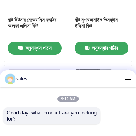
কারখানা ভ্রমণ
রাট টিউমার নেক্রোসিস ফ্যাক্টর
র্যাট সুপারঅক্সাইড ডিসমুটাস
আলফা এলিসা কিট
ইলিসা কিট
মান নিয়ন্ত্রণ
অনুসন্ধান পাঠান
অনুসন্ধান পাঠান
আমাদের সাথে যোগাযোগ করুন
খবর
sales
মামলা
9:12 AM
Good day, what product are you looking 
VR Show
for?
মানব ব্রুসেলা আইজিএম ৯৬
মানব TNF-α RUO ELISA
পরীক্ষা
টেস্ট কিট
এলিসা টেস্ট কিট