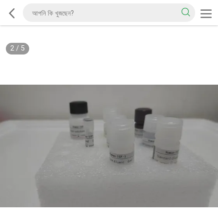
2
/
5