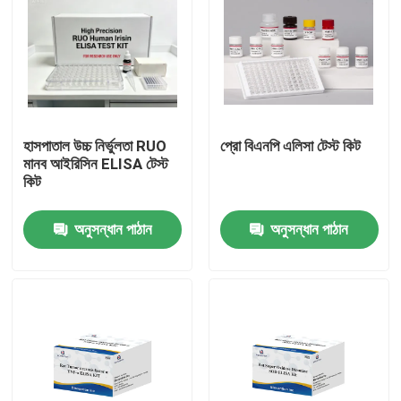
হাসপাতাল উচ্চ নির্ভুলতা RUO
প্রো বিএনপি এলিসা টেস্ট কিট
মানব আইরিসিন ELISA টেস্ট
কিট
অনুসন্ধান পাঠান
অনুসন্ধান পাঠান
বাড়ি
পণ্য
আমাদের সম্পর্কে