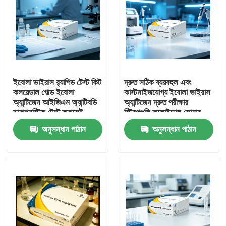
ইবোলা ভাইরাস র‍্যাপিড টেস্ট কিট
দ্রুত সঠিক ব্যয়বহুল এবং
কলয়েডাল গোল্ড ইবোলা
কাস্টমাইজযোগ্য ইবোলা ভাইরাস
অ্যান্টিজেন আইজিএম অ্যান্টিবডি
অ্যান্টিজেন দ্রুত পরীক্ষার
ডায়াগনস্টিক টেস্ট ক্যাসেট
স্ট্রিপগুলি কলোইডাল সোনার
হাসপাতালের ল্যাবরেটরি ইমার্জেন্সি
পদ্ধতির সাথে মেশিনবিহীন
অনুসন্ধান পাঠান
অনুসন্ধান পাঠান
স্ক্রীনিংয়ের জন্য
অপারেবল
বাড়ি
পণ্য
আমাদের সম্পর্কে