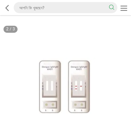
2
/
3