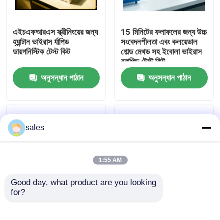
কারখানা ভ্রমণ
এইচএফআরএস স্ক্রীনিংয়ের জন্য
15 মিনিটের ফলাফলের জন্য উচ্চ
হ্যান্টান ভাইরাস র্যাপিড
সংবেদনশীলতা এবং কলয়েডাল
ডায়গনিস্টিক টেস্ট কিট
গোল্ড মেথড সহ ইবোলা ভাইরাস
মান নিয়ন্ত্রণ
র‌্যাপিড টেস্ট কিট
অনুসন্ধান পাঠান
অনুসন্ধান পাঠান
আমাদের সাথে যোগাযোগ করুন
খবর
sales
মামলা
1:55 AM
Good day, what product are you looking 
VR Show
for?
ইবোলা ভাইরাস র‍্যাপিড টেস্ট কিট
উচ্চ সংবেদনশীলতা ডেঙ্গু
কলয়েডাল গোল্ড ইবোলা
IgG/IgM র্যাপিড টেস্ট
এলিসা টেস্ট কিট