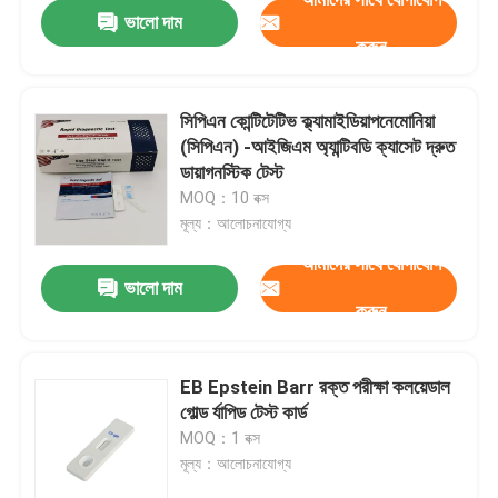
ভালো দাম
করুন
সিপিএন কোন্টিটেটিভ ক্ল্যামাইডিয়াপনেমোনিয়া
(সিপিএন) -আইজিএম অ্যান্টিবডি ক্যাসেট দ্রুত
ডায়াগনস্টিক টেস্ট
MOQ：10 বক্স
মূল্য：আলোচনাযোগ্য
আমাদের সাথে যোগাযোগ
ভালো দাম
করুন
বাড়ি
EB Epstein Barr রক্ত ​​পরীক্ষা কলয়েডাল
গোল্ড র্যাপিড টেস্ট কার্ড
পণ্য
MOQ：1 বক্স
মূল্য：আলোচনাযোগ্য
আমাদের সম্পর্কে