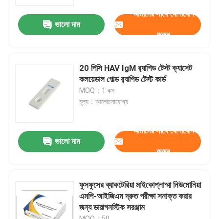
আমাদের সাথে যোগাযোগ
ভালো দাম
কারখানা ভ্রমণ
করুন
মান নিয়ন্ত্রণ
20 পিসি HAV IgM র‌্যাপিড টেস্ট ক্যাসেট
কলয়েডাল গোল্ড র‌্যাপিড টেস্ট কার্ড
আমাদের সাথে যোগাযোগ করুন
MOQ：1 বক্স
মূল্য：আলোচনাযোগ্য
খবর
আমাদের সাথে যোগাযোগ
ভালো দাম
করুন
মামলা
VR Show
ফুসফুসের ব্যাকটেরিয়া মাইকোপ্লাস্মা নিউমোনিয়া
এমপি-আইজিএম দ্রুত পরীক্ষা সনাক্ত করার
জন্য ডায়াগনস্টিক সরঞ্জাম
এলিসা টেস্ট কিট
MOQ：50