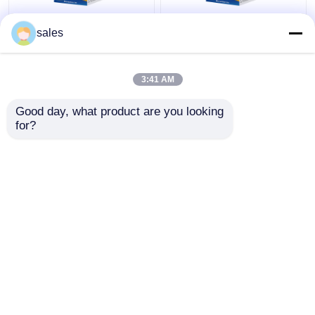
sales
VCAM1 CD106 ELISA
গবেষণা ব্যবহারের জন্য স্যান্ডউইচ
RUO টেস্ট কিট ফর হিউম্যান
Elisa VD3 RUO টেস্ট কিট
ভাস্কুলার সেল অ্যাডেসন
ভিটামিন D3 এলিসা কিট
3:41 AM
মলিকিউল 1
ভালো দাম
ভালো দাম
Good day, what product are you looking 
for?
আমাদের সাথে যোগাযোগ করুন
আমাদের সাথে যোগাযোগ করুন
আরো দেখুন
বাড়ি
আমাদের সম্পর্কে
আমাদের সাথে যোগাযোগ করুন
Desktop Site
সাইট ম্যাপ
Privacy Policy