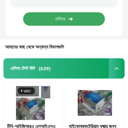
পিসিআর বিকারক
দ্রুত পশুচিকিত্সা পরীক্ষা
আমাদের কাছ থেকে অন্যান্য বিভাগগুলি
চীন কোভিড-১৯ পরীক্ষা
সম্পূর্ণ স্বয়ংক্রিয় বিশ্লেষক
এলিসা টেস্ট কিট
(639)
ভেটেরিনারি টেস্ট কিট
টিউমার মার্কার টেস্ট
টিবি-আইজিআরএ এলআইএসএ
মাইকোব্যাকটেরিয়াম যক্ষ্মার জন্য