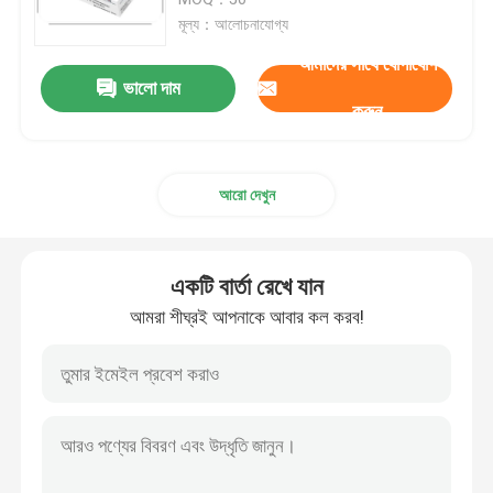
মূল্য：আলোচনাযোগ্য
কলয়েডাল গোল্ড র‍্যাপিড টেস্ট
আমাদের সাথে যোগাযোগ
ভালো দাম
করুন
DOA ড্রাগ পরীক্ষা
আরো দেখুন
মেডিকেল ল্যাবরেটরি সরঞ্জাম
RUO টেস্ট কিট
একটি বার্তা রেখে যান
আমরা শীঘ্রই আপনাকে আবার কল করব!
CLIA কিট
সোয়াব টেস্ট কিট
কেমিলুমিনেসেন্ট ইমিউনোসে অ্যানালাইজার