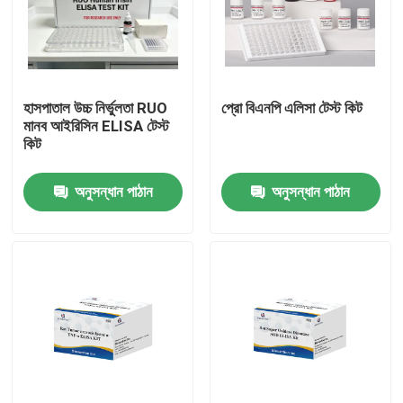
হাসপাতাল উচ্চ নির্ভুলতা RUO
প্রো বিএনপি এলিসা টেস্ট কিট
মানব আইরিসিন ELISA টেস্ট
কিট
অনুসন্ধান পাঠান
অনুসন্ধান পাঠান
বাড়ি
পণ্য
আমাদের সম্পর্কে