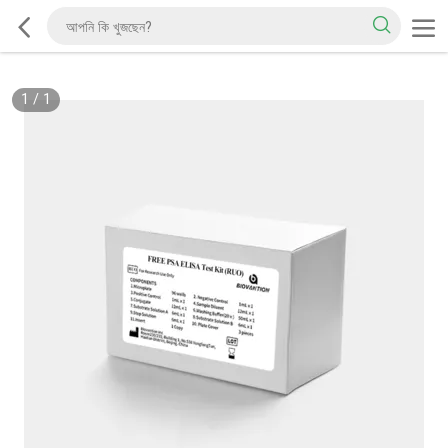
1
/
1