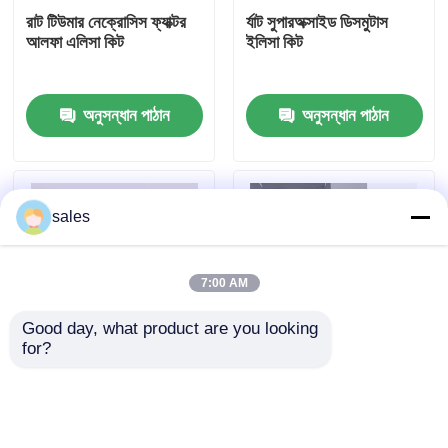
রাট টিউমার নেক্রোসিস ফ্যাক্টর
র্যাট সুপারঅক্সাইড ডিসমুটাস
আলফা এলিসা কিট
ইলিসা কিট
কারখানা ভ্রমণ
অনুসন্ধান পাঠান
অনুসন্ধান পাঠান
মান নিয়ন্ত্রণ
আমাদের সাথে যোগাযোগ করুন
sales
খবর
7:00 AM
মামলা
Good day, what product are you looking 
for?
মানব ব্রুসেলা আইজিএম ৯৬
মানব TNF-α RUO ELISA
VR Show
পরীক্ষা
টেস্ট কিট
এলিসা টেস্ট কিট