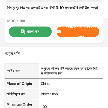
বিনামূল্যে পিএসএ এলআইএসএ টেস্ট RUO ল্যাবরেটরি কিট উচ্চ দক্ষতা
MOQ：100
আমাদের সাথে যোগাযোগ
ভালো দাম
করুন
পণ্যের বর্ণনা
শুধুমাত্র পরীক্ষার কিট ব্যবহার করুন
,
রু অ্যাসেজ কিট
,
লক্ষণীয় করা:
রূ ডায়াগনস্টিক কিট
Place of Origin
China
পরিচিতিমুলক নাম
Biovantion
Minimum Order
100