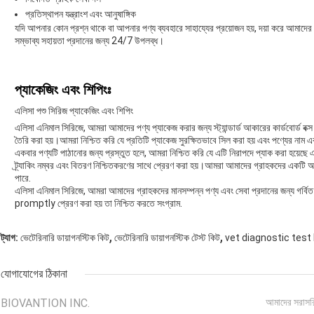
প্রতিস্থাপন যন্ত্রাংশ এবং আনুষাঙ্গিক
যদি আপনার কোন প্রশ্ন থাকে বা আপনার পণ্য ব্যবহারে সাহায্যের প্রয়োজন হয়, দয়া করে আমা
সম্ভাব্য সহায়তা প্রদানের জন্য 24/7 উপলব্ধ।
প্যাকেজিং এবং শিপিংঃ
এলিসা পশু সিরিজ প্যাকেজিং এবং শিপিং
এলিসা এনিমাল সিরিজে, আমরা আমাদের পণ্য প্যাকেজ করার জন্য স্ট্যান্ডার্ড আকারের কার্ডবোর্ড বক্স 
তৈরি করা হয়।আমরা নিশ্চিত করি যে প্রতিটি প্যাকেজ সুরক্ষিতভাবে সিল করা হয় এবং পণ্যের নাম এবং
একবার পণ্যটি পাঠানোর জন্য প্রস্তুত হলে, আমরা নিশ্চিত করি যে এটি নিরাপদে প্যাক করা হয়েছে 
ট্র্যাকিং নম্বর এবং বিতরণ নিশ্চিতকরণের সাথে প্রেরণ করা হয়।আমরা আমাদের গ্রাহকদের একটি আনু
পারে.
এলিসা এনিমাল সিরিজে, আমরা আমাদের গ্রাহকদের মানসম্পন্ন পণ্য এবং সেবা প্রদানের জন্য গর্
promptly প্রেরণ করা হয় তা নিশ্চিত করতে সংগ্রাম.
,
,
ট্যাগ:
ভেটেরিনারি ডায়াগনস্টিক কিট
ভেটেরিনারি ডায়াগনস্টিক টেস্ট কিট
vet diagnostic test 
যোগাযোগের ঠিকানা
BIOVANTION INC.
আমাদের সরাসর