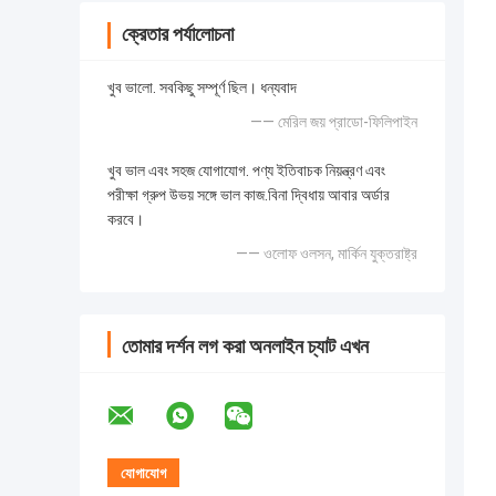
ক্রেতার পর্যালোচনা
খুব ভালো. সবকিছু সম্পূর্ণ ছিল। ধন্যবাদ
—— মেরিল জয় প্রাডো-ফিলিপাইন
খুব ভাল এবং সহজ যোগাযোগ. পণ্য ইতিবাচক নিয়ন্ত্রণ এবং
পরীক্ষা গ্রুপ উভয় সঙ্গে ভাল কাজ.বিনা দ্বিধায় আবার অর্ডার
করবে।
—— ওলোফ ওলসন, মার্কিন যুক্তরাষ্ট্র
তোমার দর্শন লগ করা অনলাইন চ্যাট এখন