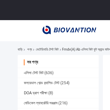
বাড়ি
পণ্য
ভেটেরিনারি টেস্ট কিট
Fmdv(A) Ab এলিসা কিট ফুট অ্যান্ড মাউথ 
সব পণ্য
এলিসা টেস্ট কিট
(636)
কলয়েডাল গোল্ড র‍্যাপিড টেস্ট
(254)
DOA ড্রাগ পরীক্ষা
(8)
মেডিকেল ল্যাবরেটরি সরঞ্জাম
(216)