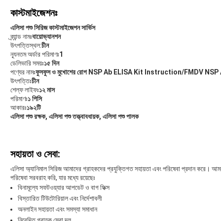
কাস্টমাইজেশনঃ
এলিসা পশু সিরিজ কাস্টমাইজেশন সার্ভিস
ব্র্যান্ড নামঃ
বায়োভ্যানশন
উৎপত্তিস্থল:
চীন
ন্যূনতম অর্ডার পরিমাণঃ
1
ডেলিভারি সময়ঃ
১৫ দিন
পণ্যের নামঃ
ফুসফুস ও মুখোশের রোগ NSP Ab ELISA Kit Instruction/FMDV NSP
উৎপত্তিঃ
চীন
শেল্ফ লাইফঃ
১২ মাস
পরিমাণঃ
১ পিসি
আকারঃ
১৯২টি
এলিসা পশু রক্ষক, এলিসা পশু তত্ত্বাবধায়ক, এলিসা পশু পালক
সহায়তা ও সেবা:
এলিসা অ্যানিমাল সিরিজ আমাদের গ্রাহকদের প্রযুক্তিগত সহায়তা এবং পরিষেবা প্রদান করে। আম
পরিষেবা সরবরাহ করি, যার মধ্যে রয়েছেঃ
বিনামূল্যে সফটওয়্যার আপডেট ও বাগ ফিক্স
বিস্তারিত টিউটোরিয়াল এবং নির্দেশাবলী
অনলাইন সহায়তা এবং সমস্যা সমাধান
নিবেদিত গ্রাহক সেবা দল