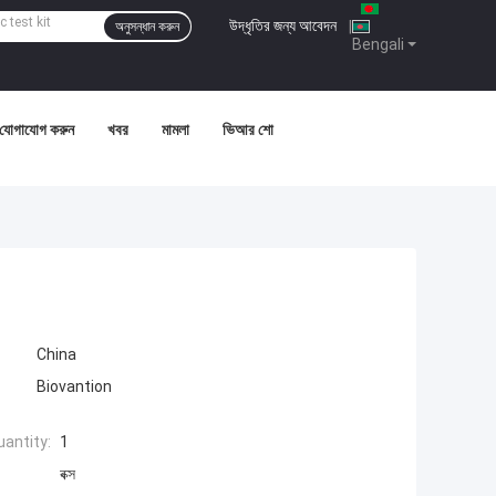
উদ্ধৃতির জন্য আবেদন
|
অনুসন্ধান করুন
Bengali
 যোগাযোগ করুন
খবর
মামলা
ভিআর শো
China
Biovantion
antity:
1
বক্স