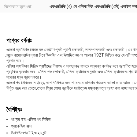
বিশেষভাবে তুলে ধরা:
এফএমডিভি (এ) এব এলিসা কিট
,
এফএমডিভি (এবি) এলাইসা সন
পণ্যের বর্ণনাঃ
এলিসা অ্যানিমাল সিরিজ হল একটি বিপ্লবী প্রাণী রক্ষাকারী, লালনপালনকারী এবং রক্ষাকারী। এর উদ
ব্র্যান্ড বায়োভ্যান্টন দ্বারা চীনে ডিজাইন এবং উত্পাদিত হয়এর আকার 192T নিশ্চিত করে যে এটি পশু
প্রদান করে।
এলিসা অ্যানিমাল সিরিজ প্রাণীদের নিরাপদ ও স্বাস্থ্যকর রাখতে অত্যন্ত কার্যকর বলে প্রমাণিত হয়ে
প্রযুক্তি ব্যবহার করে।এলিসা পশু রক্ষাকারী, এলিসা অ্যানিমাল নুর্তার এবং এলিসা অ্যানিমাল প্রোটে
স্তরের যত্ন প্রদান করে।
এলিসা পশু সিরিজের সাহায্যে, আপনি নিশ্চিত হতে পারেন যে আপনার পশুগুলো ভালো হাতে আছে। এর উচ
নিখুঁত পছন্দ করে তোলে,তাদের প্রিয় পোষা প্রাণীকে সর্বোত্তম সম্ভাব্য যত্ন গ্রহণ করা হচ্ছে বলে 
বৈশিষ্ট্যঃ
পণ্যের নামঃ এলিসা পশু সিরিজ
প্যাকেজিংঃ বাক্স
ইনকিউবেশন টাইমঃ ২৪ ঘন্টা