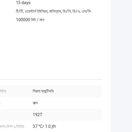
15 days
টি/টি, ওয়েস্টার্ন ইউনিয়ন, মানিগ্রাম, ডি/পি, ডি/এ, এল/সি
100000 কিট / মাস
লিউম:
সিরাম অ্যান্টিবডি
:
বাক্স
192T
েশন টেম্প।/টাইম:
37 °C/ 1.0 ঘন্টা