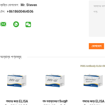
ব্যক্তি যোগাযোগ:
Mr. Steven
টেল:
+8618600464506
অন্যান্য পণ্যসমূহ
পশুদের জন্য ELISA
পশু সনাক্তকরণ রিএজেন্ট
পশুদের জন্য ELISA