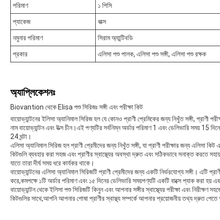
পরিমাণ
১ পিসি
প্যাকেজ
বাক্স
নমুনার পরিমাণ
সিরাম অ্যান্টিবডি
প্রকার
এলিসা পশু পালক, এলিসা পশু সঙ্গী, এলিসা পশু রক্ষক
অ্যাপ্লিকেশনঃ
Biovantion থেকে Elisa পশু সিরিজঃ সঙ্গী এবং পরীক্ষা কিট
বায়োভ্যান্টনের ইলিসা অ্যানিমাল সিরিজ হল যে কোনও প্রাণী প্রেমিকের জন্য নিখুঁত সঙ্গী, প্রাণী পরী
নাম বায়োভ্যান্টন এবং উত্স চীন।এই পণ্যটির সর্বনিম্ন অর্ডার পরিমাণ 1 এবং ডেলিভারি সময় 15 দ
24 ঘন্টা।
এলিসা অ্যানিমাল সিরিজ হল প্রাণী প্রেমীদের জন্য নিখুঁত সঙ্গী, যা প্রাণী পরীক্ষার জন্য এলিসা 
কিটগুলি ব্যবহার করা সহজ এবং প্রাণীর স্বাস্থ্যের অবস্থা দ্রুত এবং সঠিকভাবে সনাক্ত করতে সহায়
যাতে তারা দীর্ঘ সময় ধরে কার্যকর থাকে।
বায়োভ্যান্টনের এলিসা অ্যানিমাল সিরিজটি প্রাণী প্রেমীদের জন্য একটি নির্ভরযোগ্য সঙ্গী। এটি প্র
করে,কমপক্ষে ১টি অর্ডার পরিমাণ এবং ১৫ দিনের ডেলিভারি সময়পণ্যটি একটি বাক্সে প্যাক করা হয় 
বায়োভ্যান্টন থেকে ইলিসা পশু সিরিজটি কিনুন এবং আপনার সঙ্গীর স্বাস্থ্যের পরীক্ষা এবং নিরীক্ষণ
কিটগুলির সাথে,আপনি আপনার পোষা প্রাণীর স্বাস্থ্য সম্পর্কে আপনার প্রয়োজনীয় তথ্য দ্রুত পেতে 