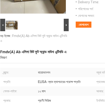
Delivery Time:
পরিশোধের শর্ত:
যোগানের ক্ষমতা:
যোগাযোগ
বড় ইমেজ :
Fmdv(A) Ab এলিসা কিট ফুট অ্যান্ড মাউথ এন্টিবডি
এ
Fmdv(A) Ab এলিসা কিট ফুট অ্যান্ড মাউথ এন্টিবডি এ
বিবরণ
ব্র্যান্ড:
বায়োভানশন
নমুনা ভ
পদ্ধতি:
ELISA- ম্যাব ক্যাপচারের পরোক্ষ পদ্ধতি
প্যাকেজ
শেলফ-লাইফ:
১২ মাস
আকার:
প্রকার:
প্রাণী সিরিজ
ইনকিউব