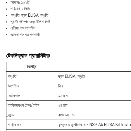
আকারঃ ১৯২টি
পরিমাণ: ১ পিসি
পদ্ধতিঃ ব্লক ELISA পদ্ধতি
প্রাণী পরীক্ষার জন্য ইলিসা কিট
এলিসা পশু যত্নশীল
এলিসা পশু সংরক্ষণকারী
টেকনিক্যাল প্যারামিটারঃ
বৈশিষ্ট্য
পদ্ধতি
ব্লক ELISA পদ্ধতি
উৎপত্তি
চীন
মেয়াদকাল
১২ মাস
ইনকিউবেশন টেম্প/টাইম
২৪ ঘন্টা
ব্র্যান্ড
বায়োভ্যানশন
পণ্যের নাম
ফুসফুস ও মুখোশের রোগ NSP Ab ELISA Kit I