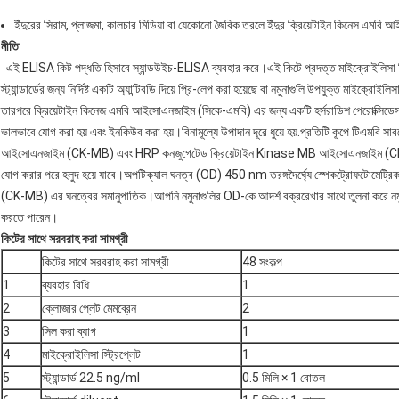
ইঁদুরের সিরাম, প্লাজমা, কালচার মিডিয়া বা যেকোনো জৈবিক তরলে ইঁদুর ক্রিয়েটাইন কিনেস এমব
নীতি
এই ELISA কিট পদ্ধতি হিসাবে স্যান্ডউইচ-ELISA ব্যবহার করে।এই কিটে প্রদত্ত মাইক্রোইলিসা
স্ট্যান্ডার্ডের জন্য নির্দিষ্ট একটি অ্যান্টিবডি দিয়ে প্রি-লেপ করা হয়েছে বা নমুনাগুলি উপযুক্ত মাইক্রোইলি
তারপরে ক্রিয়েটাইন কিনেজ এমবি আইসোএনজাইম (সিকে-এমবি) এর জন্য একটি হর্সরাডিশ পেরোক্সিডেস (
ভালভাবে যোগ করা হয় এবং ইনকিউব করা হয়।বিনামূল্যে উপাদান দূরে ধুয়ে হয়.প্রতিটি কূপে টিএমবি
আইসোএনজাইম (CK-MB) এবং HRP কনজুগেটেড ক্রিয়েটাইন Kinase MB আইসোএনজাইম (CK-MB) অ্য
যোগ করার পরে হলুদ হয়ে যাবে।অপটিক্যাল ঘনত্ব (OD) 450 nm তরঙ্গদৈর্ঘ্যে স্পেকট্রোফটোমেট্
(CK-MB) এর ঘনত্বের সমানুপাতিক।আপনি নমুনাগুলির OD-কে আদর্শ বক্ররেখার সাথে তুলনা করে ন
করতে পারেন।
কিটের সাথে সরবরাহ করা সামগ্রী
কিটের সাথে সরবরাহ করা সামগ্রী
48 সংকল্প
1
ব্যবহার বিধি
1
2
ক্লোজার প্লেট মেমব্রেন
2
3
সিল করা ব্যাগ
1
4
মাইক্রোইলিসা স্ট্রিপ্লেট
1
5
স্ট্যান্ডার্ড 22.5 ng/ml
0.5 মিলি × 1 বোতল