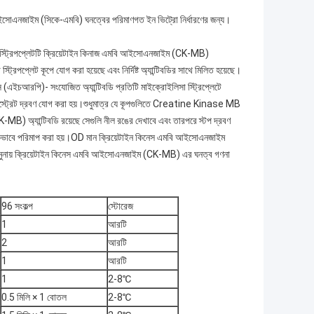
ি আইসোএনজাইম (সিকে-এমবি) ঘনত্বের পরিমাণগত ইন ভিট্রো নির্ধারণের জন্য।
 স্ট্রিপপ্লেটটি ক্রিয়েটাইন কিনাজ এমবি আইসোএনজাইম (CK-MB)
সা স্ট্রিপপ্লেট কূপে যোগ করা হয়েছে এবং নির্দিষ্ট অ্যান্টিবডির সাথে মিলিত হয়েছে।
এইচআরপি)- সংযোজিত অ্যান্টিবডি প্রতিটি মাইক্রোইলিসা স্ট্রিপ্লেটে
 সাবস্ট্রেট দ্রবণ যোগ করা হয়।শুধুমাত্র যে কূপগুলিতে Creatine Kinase MB
ান্টিবডি রয়েছে সেগুলি নীল রঙের দেখাবে এবং তারপরে স্টপ দ্রবণ
রিকভাবে পরিমাপ করা হয়।OD মান ক্রিয়েটাইন কিনেস এমবি আইসোএনজাইম
মুনায় ক্রিয়েটাইন কিনেস এমবি আইসোএনজাইম (CK-MB) এর ঘনত্ব গণনা
96 সংকল্প
স্টোরেজ
1
আরটি
2
আরটি
1
আরটি
1
2-8℃
0.5 মিলি × 1 বোতল
2-8℃