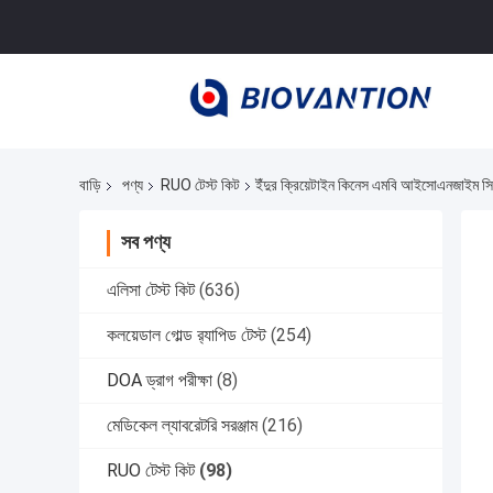
বাড়ি
পণ্য
RUO টেস্ট কিট
ইঁদুর ক্রিয়েটাইন কিনেস এমবি আইসোএনজাইম সি
সব পণ্য
এলিসা টেস্ট কিট
(636)
কলয়েডাল গোল্ড র‍্যাপিড টেস্ট
(254)
DOA ড্রাগ পরীক্ষা
(8)
মেডিকেল ল্যাবরেটরি সরঞ্জাম
(216)
RUO টেস্ট কিট
(98)