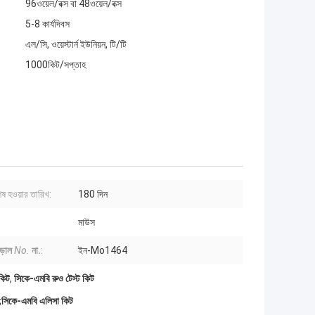
96ওয়েল/বক্স বা 48ওয়েল/বক্স
5-8 কার্যদিবস
এল/সি, ওয়েস্টার্ন ইউনিয়ন, টি/টি
1000কিট/সপ্তাহ
েষ হওয়ার তারিখ:
180 দিন
মাউস
ড়াল
No.
না.
:
ইন-Mo1464
কিট
,
সিকে-এমবি রুও টেস্ট কিট
;সিকে-এমবি এলিসা কিট