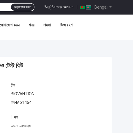
উদ্ধৃতির জন্য আবেদন
|
Bengali
অনুসন্ধান করুন
 যোগাযোগ করুন
খবর
মামলা
ভিআর শো
ও টেস্ট কিট
চীন
BIOVANTION
ইন-Mo1464
1 বক্স
আলোচনাযোগ্য