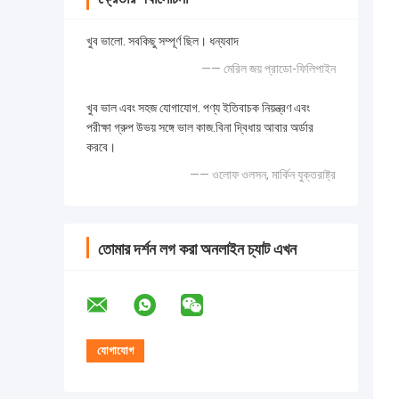
খুব ভালো. সবকিছু সম্পূর্ণ ছিল। ধন্যবাদ
—— মেরিল জয় প্রাডো-ফিলিপাইন
খুব ভাল এবং সহজ যোগাযোগ. পণ্য ইতিবাচক নিয়ন্ত্রণ এবং
পরীক্ষা গ্রুপ উভয় সঙ্গে ভাল কাজ.বিনা দ্বিধায় আবার অর্ডার
করবে।
—— ওলোফ ওলসন, মার্কিন যুক্তরাষ্ট্র
তোমার দর্শন লগ করা অনলাইন চ্যাট এখন