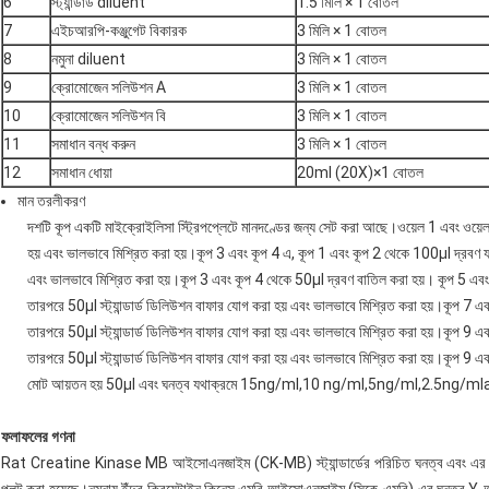
6
স্ট্যান্ডার্ড diluent
1.5 মিলি × 1 বোতল
7
এইচআরপি-কঞ্জুগেট বিকারক
3 মিলি × 1 বোতল
8
নমুনা diluent
3 মিলি × 1 বোতল
9
ক্রোমোজেন সলিউশন A
3 মিলি × 1 বোতল
10
ক্রোমোজেন সলিউশন বি
3 মিলি × 1 বোতল
11
সমাধান বন্ধ করুন
3 মিলি × 1 বোতল
12
সমাধান ধোয়া
20ml (20X)×1 বোতল
মান তরলীকরণ
দশটি কূপ একটি মাইক্রোইলিসা স্ট্রিপপ্লেটে মানদণ্ডের জন্য সেট করা আছে।ওয়েল 1 এবং ওয়েল 2 
হয় এবং ভালভাবে মিশ্রিত করা হয়।কূপ 3 এবং কূপ 4 এ, কূপ 1 এবং কূপ 2 থেকে 100μl দ্রবণ যথ
এবং ভালভাবে মিশ্রিত করা হয়।কূপ 3 এবং কূপ 4 থেকে 50μl দ্রবণ বাতিল করা হয়। কূপ 5 এবং
তারপরে 50μl স্ট্যান্ডার্ড ডিলিউশন বাফার যোগ করা হয় এবং ভালভাবে মিশ্রিত করা হয়।কূপ 7 
তারপরে 50μl স্ট্যান্ডার্ড ডিলিউশন বাফার যোগ করা হয় এবং ভালভাবে মিশ্রিত করা হয়।কূপ 9 
তারপরে 50μl স্ট্যান্ডার্ড ডিলিউশন বাফার যোগ করা হয় এবং ভালভাবে মিশ্রিত করা হয়।কূপ 9 
মোট আয়তন হয় 50μl এবং ঘনত্ব যথাক্রমে 15ng/ml,10 ng/ml,5ng/ml,2.5ng/m
ফলাফলের গণনা
Rat Creatine Kinase MB আইসোএনজাইম (CK-MB) স্ট্যান্ডার্ডের পরিচিত ঘনত্ব এবং এর সংশ্