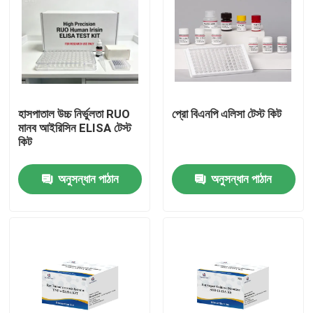
হাসপাতাল উচ্চ নির্ভুলতা RUO
প্রো বিএনপি এলিসা টেস্ট কিট
মানব আইরিসিন ELISA টেস্ট
কিট
অনুসন্ধান পাঠান
অনুসন্ধান পাঠান
বাড়ি
পণ্য
আমাদের সম্পর্কে