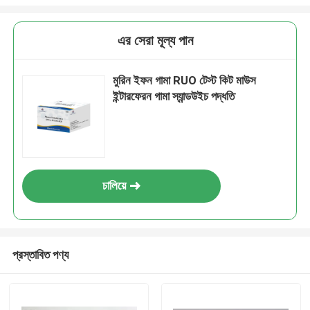
এর সেরা মূল্য পান
মুরিন ইফন গামা RUO টেস্ট কিট মাউস
ইন্টারফেরন গামা স্যান্ডউইচ পদ্ধতি
চালিয়ে
প্রস্তাবিত পণ্য