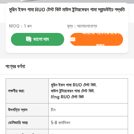
মুরিন ইফন গামা RUO টেস্ট কিট মাউস ইন্টারফেরন গামা স্যান্ডউইচ পদ্ধতি
MOQ：1 বক্স
মূল্য：আলোচনাযোগ্য
আমাদের সাথে যোগাযোগ
ভালো দাম
করুন
পণ্যের বর্ণনা
মুরিন ইফন গামা RUO টেস্ট কিট
,
লক্ষণীয় করা:
মাউস ইন্টারফেরন গামা টেস্ট কিট
,
Ifng RUO টেস্ট কিট
উৎপত্তি স্থল
চীন
ডেলিভারি সময়
5-8 কার্যদিবস