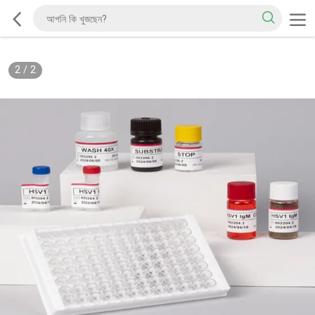
2
/
2