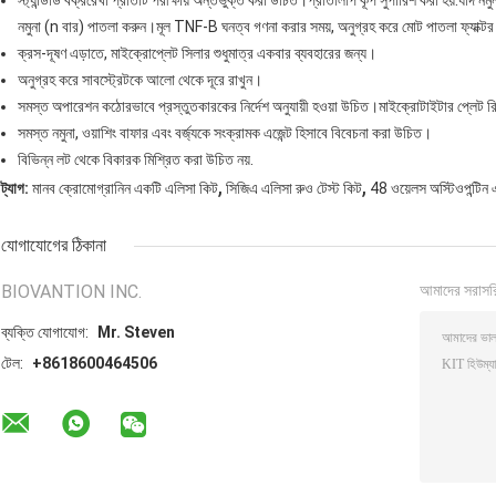
স্ট্যান্ডার্ড বক্ররেখা প্রতিটি পরীক্ষায় অন্তর্ভুক্ত করা উচিত।প্রতিলিপি কূপ সুপারিশ করা হয়.যদি 
নমুনা (n বার) পাতলা করুন।মূল TNF-B ঘনত্ব গণনা করার সময়, অনুগ্রহ করে মোট পাতলা ফ্যাক্
ক্রস-দূষণ এড়াতে, মাইক্রোপ্লেট সিলার শুধুমাত্র একবার ব্যবহারের জন্য।
অনুগ্রহ করে সাবস্ট্রেটকে আলো থেকে দূরে রাখুন।
সমস্ত অপারেশন কঠোরভাবে প্রস্তুতকারকের নির্দেশ অনুযায়ী হওয়া উচিত।মাইক্রোটাইটার প্লেট রি
সমস্ত নমুনা, ওয়াশিং বাফার এবং বর্জ্যকে সংক্রামক এজেন্ট হিসাবে বিবেচনা করা উচিত।
বিভিন্ন লট থেকে বিকারক মিশ্রিত করা উচিত নয়.
,
,
ট্যাগ:
মানব ক্রোমোগ্রানিন একটি এলিসা কিট
সিজিএ এলিসা রুও টেস্ট কিট
48 ওয়েলস অস্টিওপন্টিন 
যোগাযোগের ঠিকানা
BIOVANTION INC.
আমাদের সরাসর
ব্যক্তি যোগাযোগ:
Mr. Steven
টেল:
+8618600464506