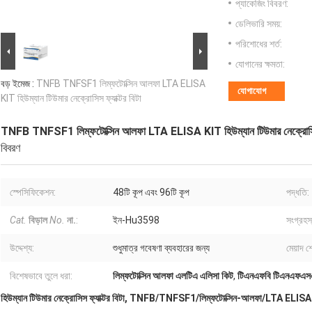
প্যাকেজিং বিবরণ:
ডেলিভারি সময়:
পরিশোধের শর্ত:
যোগানের ক্ষমতা:
বড় ইমেজ :
TNFB TNFSF1 লিম্ফটোক্সিন আলফা LTA ELISA
যোগাযোগ
KIT হিউম্যান টিউমার নেক্রোসিস ফ্যাক্টর বিটা
TNFB TNFSF1 লিম্ফটোক্সিন আলফা LTA ELISA KIT হিউম্যান টিউমার নেক্রোসিস ফ
বিবরণ
স্পেসিফিকেশন:
48টি কূপ এবং 96টি কূপ
পদ্ধতি:
Cat.
বিড়াল
No.
না.
:
ইন-Hu3598
সংগ্রহস
উদ্দেশ্য:
শুধুমাত্র গবেষণা ব্যবহারের জন্য
মেয়াদ শ
বিশেষভাবে তুলে ধরা:
লিম্ফটোক্সিন আলফা এলটিএ এলিসা কিট
,
টিএনএফবি টিএনএফএস
হিউম্যান টিউমার নেক্রোসিস ফ্যাক্টর বিটা, TNFB/TNFSF1/লিম্ফটোক্সিন-আলফা/LTA ELIS