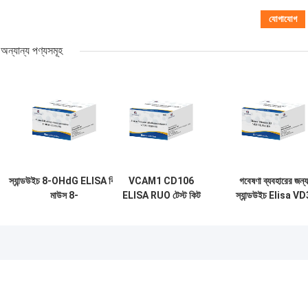
অন্যান্য পণ্যসমূহ
স্যান্ডউইচ 8-OHdG ELISA কিট
VCAM1 CD106
গবেষণা ব্যবহারের জন্য
মাউস 8-
ELISA RUO টেস্ট কিট
স্যান্ডউইচ Elisa VD
Hydroxydeoxyguanosine
ফর হিউম্যান ভাস্কুলার সেল
RUO টেস্ট কিট ভিটামি
টেস্ট কিট
অ্যাডেসন মলিকিউল 1
D3 এলিসা কিট