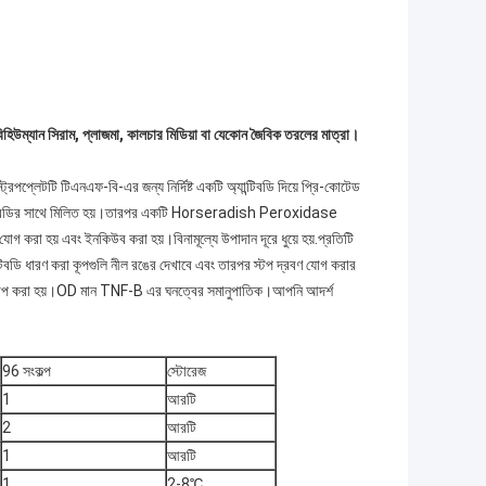
ি
হিউম্যান সিরাম, প্লাজমা, কালচার মিডিয়া বা যেকোন জৈবিক তরলের মাত্রা।
প্লেটটি টিএনএফ-বি-এর জন্য নির্দিষ্ট একটি অ্যান্টিবডি দিয়ে প্রি-কোটেড
্ট অ্যান্টিবডির সাথে মিলিত হয়।তারপর একটি Horseradish Peroxidase
োগ করা হয় এবং ইনকিউব করা হয়।বিনামূল্যে উপাদান দূরে ধুয়ে হয়.প্রতিটি
বডি ধারণ করা কূপগুলি নীল রঙের দেখাবে এবং তারপর স্টপ দ্রবণ যোগ করার
পরিমাপ করা হয়।OD মান TNF-B এর ঘনত্বের সমানুপাতিক।আপনি আদর্শ
96 সংকল্প
স্টোরেজ
1
আরটি
2
আরটি
1
আরটি
1
2-8℃