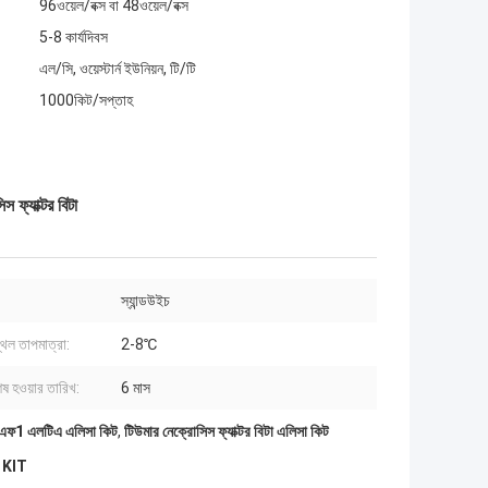
96ওয়েল/বক্স বা 48ওয়েল/বক্স
5-8 কার্যদিবস
এল/সি, ওয়েস্টার্ন ইউনিয়ন, টি/টি
1000কিট/সপ্তাহ
্যাক্টর বিটা
স্যান্ডউইচ
্থল তাপমাত্রা:
2-8℃
েষ হওয়ার তারিখ:
6 মাস
এফ1 এলটিএ এলিসা কিট
,
টিউমার নেক্রোসিস ফ্যাক্টর বিটা এলিসা কিট
A KIT