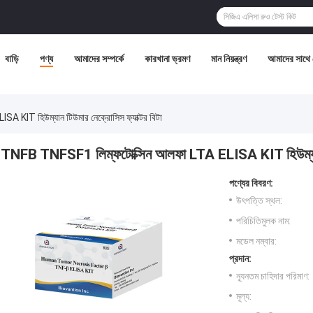
বাড়ি
পণ্য
আমাদের সম্পর্কে
কারখানা ভ্রমণ
মান নিয়ন্ত্রণ
আমাদের সাথে
KIT হিউম্যান টিউমার নেক্রোসিস ফ্যাক্টর বিটা
TNFB TNFSF1 লিম্ফটোক্সিন আলফা LTA ELISA KIT হিউম্যান টি
পণ্যের বিবরণ:
উৎপত্তি স্থল:
পরিচিতিমুলক নাম:
মডেল নম্বার:
প্রদান:
ন্যূনতম চাহিদার পরিমাণ:
মূল্য: