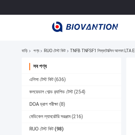
বাড়ি
পণ্য
RUO টেস্ট কিট
TNFB TNFSF1 লিম্ফটোক্সিন আলফা LTA ELISA 
সব পণ্য
এলিসা টেস্ট কিট
(636)
কলয়েডাল গোল্ড র‍্যাপিড টেস্ট
(254)
DOA ড্রাগ পরীক্ষা
(8)
মেডিকেল ল্যাবরেটরি সরঞ্জাম
(216)
RUO টেস্ট কিট
(98)