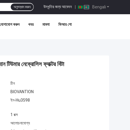
উদ্ধৃতির জন্য আবেদন
|
Bengali
অনুসন্ধান করুন
 যোগাযোগ করুন
খবর
মামলা
ভিআর শো
উমার নেক্রোসিস ফ্যাক্টর বিটা
চীন
BIOVANTION
ইন-Hu3598
1 বক্স
আলোচনাযোগ্য