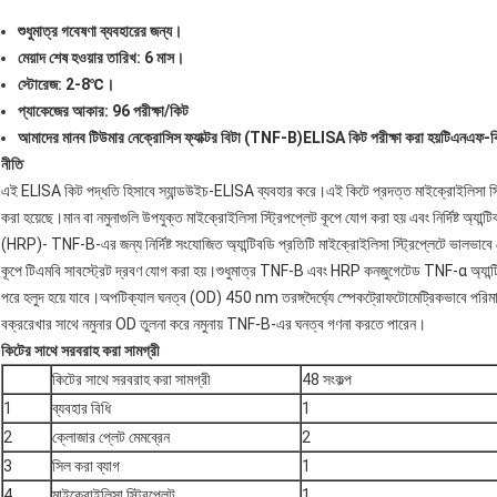
শুধুমাত্র গবেষণা ব্যবহারের জন্য।
মেয়াদ শেষ হওয়ার তারিখ: 6 মাস।
স্টোরেজ: 2-8℃।
প্যাকেজের আকার: 96 পরীক্ষা/কিট
আমাদের মানব
টিউমার নেক্রোসিস ফ্যাক্টর বিটা (TNF-B)
ELISA কিট পরীক্ষা করা হয়
টিএনএফ-ব
নীতি
এই ELISA কিট পদ্ধতি হিসাবে স্যান্ডউইচ-ELISA ব্যবহার করে।এই কিটে প্রদত্ত মাইক্রোইলিসা স্ট্রিপ
করা হয়েছে।মান বা নমুনাগুলি উপযুক্ত মাইক্রোইলিসা স্ট্রিপপ্লেট কূপে যোগ করা হয় এবং নির্দিষ
(HRP)- TNF-B-এর জন্য নির্দিষ্ট সংযোজিত অ্যান্টিবডি প্রতিটি মাইক্রোইলিসা স্ট্রিপ্লেটে ভালভাবে য
কূপে টিএমবি সাবস্ট্রেট দ্রবণ যোগ করা হয়।শুধুমাত্র TNF-B এবং HRP কনজুগেটেড TNF-α অ্যান্টি
পরে হলুদ হয়ে যাবে।অপটিক্যাল ঘনত্ব (OD) 450 nm তরঙ্গদৈর্ঘ্যে স্পেকট্রোফটোমেট্রিকভাবে 
বক্ররেখার সাথে নমুনার OD তুলনা করে নমুনায় TNF-B-এর ঘনত্ব গণনা করতে পারেন।
কিটের সাথে সরবরাহ করা সামগ্রী
কিটের সাথে সরবরাহ করা সামগ্রী
48 সংকল্প
1
ব্যবহার বিধি
1
2
ক্লোজার প্লেট মেমব্রেন
2
3
সিল করা ব্যাগ
1
4
মাইক্রোইলিসা স্ট্রিপ্লেট
1