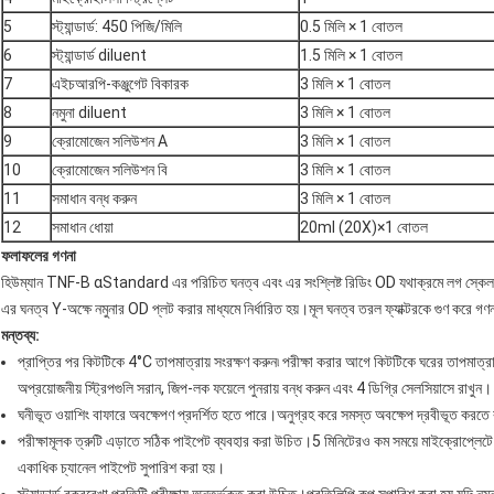
5
স্ট্যান্ডার্ড: 450 পিজি/মিলি
0.5 মিলি × 1 বোতল
6
স্ট্যান্ডার্ড diluent
1.5 মিলি × 1 বোতল
7
এইচআরপি-কঞ্জুগেট বিকারক
3 মিলি × 1 বোতল
8
নমুনা diluent
3 মিলি × 1 বোতল
9
ক্রোমোজেন সলিউশন A
3 মিলি × 1 বোতল
10
ক্রোমোজেন সলিউশন বি
3 মিলি × 1 বোতল
11
সমাধান বন্ধ করুন
3 মিলি × 1 বোতল
12
সমাধান ধোয়া
20ml (20X)×1 বোতল
ফলাফলের গণনা
হিউম্যান TNF-B αStandard এর পরিচিত ঘনত্ব এবং এর সংশ্লিষ্ট রিডিং OD যথাক্রমে লগ স্কেল (
এর ঘনত্ব Y-অক্ষে নমুনার OD প্লট করার মাধ্যমে নির্ধারিত হয়।মূল ঘনত্ব তরল ফ্যাক্টরকে গুণ করে গণ
মন্তব্য:
প্রাপ্তির পর কিটটিকে 4°C তাপমাত্রায় সংরক্ষণ করুন৷ পরীক্ষা করার আগে কিটটিকে ঘরের তাপমাত্র
অপ্রয়োজনীয় স্ট্রিপগুলি সরান, জিপ-লক ফয়েলে পুনরায় বন্ধ করুন এবং 4 ডিগ্রি সেলসিয়াসে রাখুন।
ঘনীভূত ওয়াশিং বাফারে অবক্ষেপণ প্রদর্শিত হতে পারে।অনুগ্রহ করে সমস্ত অবক্ষেপ দ্রবীভূত করত
পরীক্ষামূলক ত্রুটি এড়াতে সঠিক পাইপেট ব্যবহার করা উচিত।5 মিনিটেরও কম সময়ে মাইক্রোপ্লেটে ন
একাধিক চ্যানেল পাইপেট সুপারিশ করা হয়।