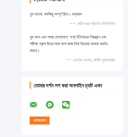
খুব ভালো. সবকিছু সম্পূর্ণ ছিল। ধন্যবাদ
—— মেরিল জয় প্রাডো-ফিলিপাইন
খুব ভাল এবং সহজ যোগাযোগ. পণ্য ইতিবাচক নিয়ন্ত্রণ এবং
পরীক্ষা গ্রুপ উভয় সঙ্গে ভাল কাজ.বিনা দ্বিধায় আবার অর্ডার
করবে।
—— ওলোফ ওলসন, মার্কিন যুক্তরাষ্ট্র
তোমার দর্শন লগ করা অনলাইন চ্যাট এখন