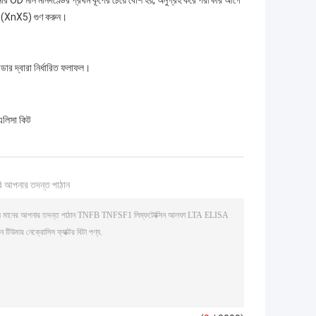
নমুনার OD মান মানদণ্ডের প্রথম কূপের চেয়ে বেশি হয়, অনুগ্রহ করে পরীক্ষার আগে
টর (XnX5) গুণ করুন।
ডার দ্বারা নির্ধারিত ফলাফল।
এলিসা কিট
ি আপনার তদন্ত পাঠান