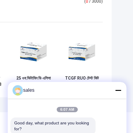
(
0
/ 3000)
25 ওহ ভিটামিন ডি এলিসা
TCGF RUO টেস্ট কিট
3
কিট 25
ভেড়া ইন্টারলিউকিন 2 টেস্ট
sales
ন
ডিহাইড্রোক্সিভিটামিন ডি3
অ্যালডেসলিউকিন
ভিটামিন ডি 25
আইএল-2 এলিসা কিট
ডিহাইড্রক্সি টেস্ট
6:07 AM
Good day, what product are you looking 
for?