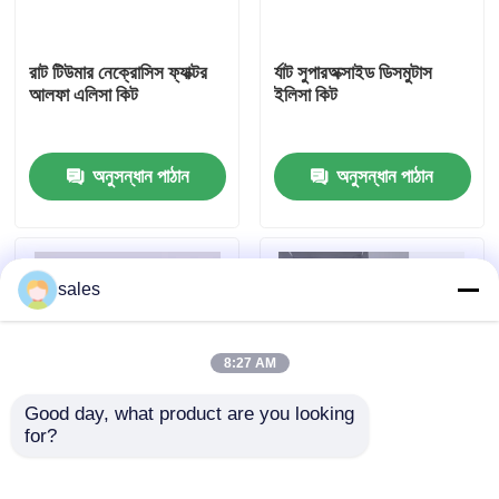
কারখানা ভ্রমণ
রাট টিউমার নেক্রোসিস ফ্যাক্টর
র্যাট সুপারঅক্সাইড ডিসমুটাস
আলফা এলিসা কিট
ইলিসা কিট
মান নিয়ন্ত্রণ
অনুসন্ধান পাঠান
অনুসন্ধান পাঠান
আমাদের সাথে যোগাযোগ করুন
খবর
sales
মামলা
8:27 AM
Good day, what product are you looking 
VR Show
for?
মানব ব্রুসেলা আইজিএম ৯৬
মানব TNF-α RUO ELISA
পরীক্ষা
টেস্ট কিট
এলিসা টেস্ট কিট