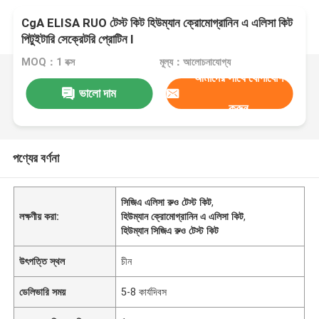
CgA ELISA RUO টেস্ট কিট হিউম্যান ক্রোমোগ্রানিন এ এলিসা কিট
পিটুইটারি সেক্রেটরি প্রোটিন I
MOQ：1 বক্স
মূল্য：আলোচনাযোগ্য
আমাদের সাথে যোগাযোগ
ভালো দাম
করুন
পণ্যের বর্ণনা
সিজিএ এলিসা রুও টেস্ট কিট
,
লক্ষণীয় করা:
হিউম্যান ক্রোমোগ্রানিন এ এলিসা কিট
,
হিউম্যান সিজিএ রুও টেস্ট কিট
উৎপত্তি স্থল
চীন
ডেলিভারি সময়
5-8 কার্যদিবস