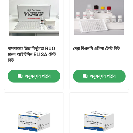
হাসপাতাল উচ্চ নির্ভুলতা RUO
প্রো বিএনপি এলিসা টেস্ট কিট
মানব আইরিসিন ELISA টেস্ট
কিট
অনুসন্ধান পাঠান
অনুসন্ধান পাঠান
বাড়ি
পণ্য
আমাদের সম্পর্কে