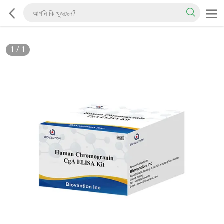
1
/
1