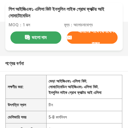
শিপ আইজিএফ১ এলিসা কিট ইনসুলিন লাইক গ্রোথ ফ্যাক্টর আই
সোমাটোমেডিন
MOQ：1 বক্স
মূল্য：আলোচনাযোগ্য
আমাদের সাথে যোগাযোগ
ভালো দাম
করুন
পণ্যের বর্ণনা
ভেড়া আইজিএফ১ এলিসা কিট
,
লক্ষণীয় করা:
সোমাটোমেডিন আইজিএফ১ এলিসা কিট
,
ইনসুলিন লাইক গ্রোথ ফ্যাক্টর আই এলিসা
উৎপত্তি স্থল
চীন
ডেলিভারি সময়
5-8 কার্যদিবস