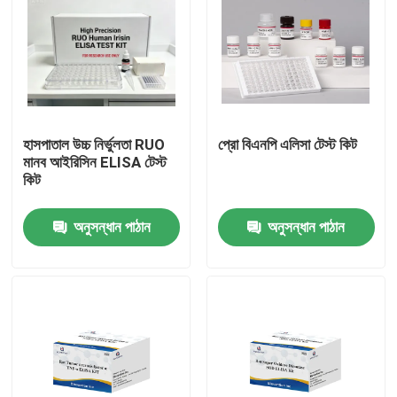
হাসপাতাল উচ্চ নির্ভুলতা RUO
প্রো বিএনপি এলিসা টেস্ট কিট
মানব আইরিসিন ELISA টেস্ট
কিট
অনুসন্ধান পাঠান
অনুসন্ধান পাঠান
বাড়ি
পণ্য
আমাদের সম্পর্কে