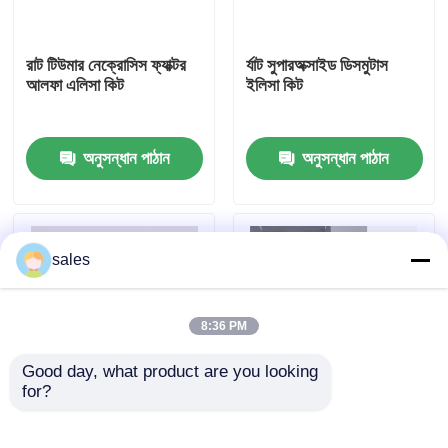
কারখানা ভ্রমণ
রাট টিউমার নেক্রোসিস ফ্যাক্টর
র্যাট সুপারঅক্সাইড ডিসমুটাস
আলফা এলিসা কিট
ইলিসা কিট
মান নিয়ন্ত্রণ
অনুসন্ধান পাঠান
অনুসন্ধান পাঠান
আমাদের সাথে যোগাযোগ করুন
খবর
sales
মামলা
8:36 PM
Good day, what product are you looking 
VR Show
for?
মানব ব্রুসেলা আইজিএম ৯৬
মানব TNF-α RUO ELISA
পরীক্ষা
টেস্ট কিট
এলিসা টেস্ট কিট