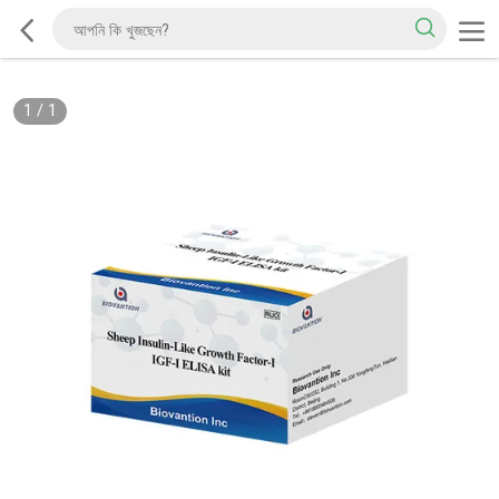
1
/
1