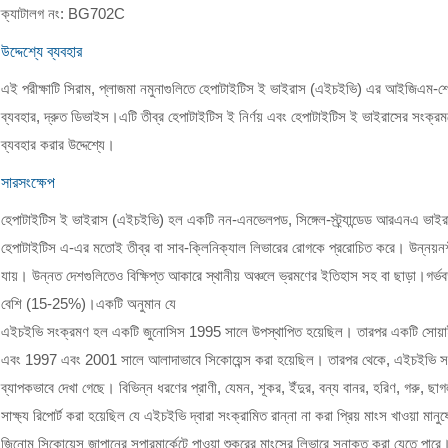
ক্যাটালগ নং: BG702C
উদ্দেশ্যে ব্যবহার
এই পরীক্ষাটি সিরাম, প্লাজমা নমুনাগুলিতে হেপাটাইটিস ই ভাইরাস (এইচইভি) এর আইজিএম-শ্রে
ব্যবহার, দ্রুত ডিভাইস।এটি তীব্র হেপাটাইটিস ই নির্ণয় এবং হেপাটাইটিস ই ভাইরাসের সংক্রমণ
ব্যবহার করার উদ্দেশ্যে।
সারসংক্ষেপ
হেপাটাইটিস ই ভাইরাস (এইচইভি) হল একটি নন-এনভেলপড, সিঙ্গেল-স্ট্র্যান্ডেড আরএনএ ভ
হেপাটাইটিস এ-এর মতোই তীব্র বা সাব-ক্লিনিক্যাল লিভারের রোগকে প্ররোচিত করে। উন্নয়নশ
যায়। উন্নত দেশগুলিতেও বিক্ষিপ্ত আকারে স্থানীয় অঞ্চলে ভ্রমণের ইতিহাস সহ বা ছাড়া।গর্
বেশি (15-25%)।একটি অনুমান যে
এইচইভি সংক্রমণ হল একটি জুনোসিস 1995 সালে উপস্থাপিত হয়েছিল। তারপর একটি সোয়া
এবং 1997 এবং 2001 সালে আলাদাভাবে সিকোয়েন্স করা হয়েছিল। তারপর থেকে, এইচইভি সংক্র
ব্যাপকভাবে দেখা গেছে। বিভিন্ন ধরণের প্রাণী, যেমন, শূকর, ইঁদুর, বন্য বানর, হরিণ, গরু, 
সাক্ষ্য রিপোর্ট করা হয়েছিল যে এইচইভি দ্বারা সংক্রামিত রান্না না করা প্রিয় মাংস খাওয়া
জিনোম সিকোয়েন্স জাপানের সুপারমার্কেটে পাওয়া শুকরের মাংসের লিভারে সনাক্ত করা যেতে পারে