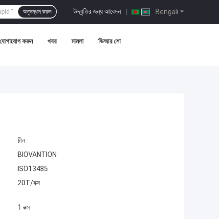
উদ্ধৃতির জন্য আবেদন
|
Bengali
অনুসন্ধান করুন
 যোগাযোগ করুন
খবর
মামলা
ভিআর শো
চীন
BIOVANTION
ISO13485
20T/বক্স
1 বক্স