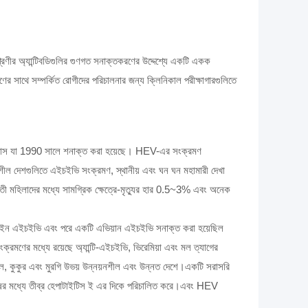
ণীর অ্যান্টিবডিগুলির গুণগত সনাক্তকরণের উদ্দেশ্যে একটি একক
ের সাথে সম্পর্কিত রোগীদের পরিচালনার জন্য ক্লিনিকাল পরীক্ষাগারগুলিতে
াইরাস যা 1990 সালে শনাক্ত করা হয়েছে। HEV-এর সংক্রমণ
ীল দেশগুলিতে এইচইভি সংক্রমণ, স্থানীয় এবং ঘন ঘন মহামারী দেখা
ভবতী মহিলাদের মধ্যে সামগ্রিক ক্ষেত্রে-মৃত্যুর হার 0.5~3% এবং অনেক
ইন এইচইভি এবং পরে একটি এভিয়ান এইচইভি সনাক্ত করা হয়েছিল
মণের মধ্যে রয়েছে অ্যান্টি-এইচইভি, ভিরেমিয়া এবং মল ত্যাগের
ছাগল, কুকুর এবং মুরগি উভয় উন্নয়নশীল এবং উন্নত দেশে।একটি সরাসরি
 মানুষের মধ্যে তীব্র হেপাটাইটিস ই এর দিকে পরিচালিত করে।এবং HEV
।