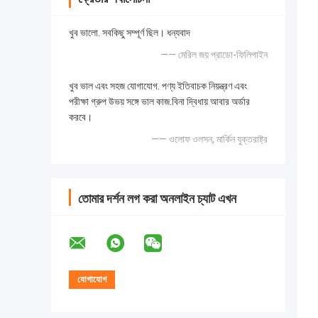
খুব ভালো. সবকিছু সম্পূর্ণ ছিল। ধন্যবাদ
—— মেরিল জয় প্রাডো-ফিলিপাইন
খুব ভাল এবং সহজ যোগাযোগ. পণ্য ইতিবাচক নিয়ন্ত্রণ এবং
পরীক্ষা গ্রুপ উভয় সঙ্গে ভাল কাজ.বিনা দ্বিধায় আবার অর্ডার
করবে।
—— ওলোফ ওলসন, মার্কিন যুক্তরাষ্ট্র
তোমার দর্শন লগ করা অনলাইন চ্যাট এখন