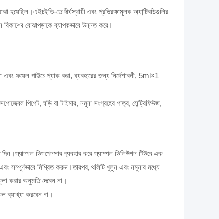
েছিল।এইচইভি-তে দীর্ঘস্থায়ী এবং প্রতিরক্ষামূলক অ্যান্টিবডিগুলির
কসিন বিকাশের বোঝাপড়াকে ব্যাপকভাবে উন্নত করে।
খা এবং ফয়েল পাউচে প্যাক করা, ব্যবহারের জন্য নির্দেশাবলী, 5ml×1
পোজেবল পিপেট, ঘড়ি বা টাইমার, নমুনা সংগ্রহের পাত্র, সেন্ট্রিফিউজ,
ি দিন।স্যাম্পল ডিসপেনসার ব্যবহার করে স্যাম্পল ডিলিউশন টিউবে এক
বং সম্পূর্ণভাবে মিশ্রিত করুন।তারপর, থলিটি খুলুন এবং নমুনার মধ্যে
রফ্লো করার অনুমতি দেবেন না।
ফল ব্যাখ্যা করবেন না।