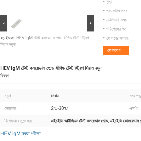
মূল্য:
প্যাকেজিং বিবরণ:
ডেলিভারি সময়:
পরিশোধের শর্ত:
বড় ইমেজ :
HEV IgM টেস্ট কলয়েডাল গোল্ড র্যাপিড টেস্ট স্ট্রিপ
যোগানের ক্ষমতা:
সিরাম নমুনা
যোগাযোগ
HEV IgM টেস্ট কলয়েডাল গোল্ড র্যাপিড টেস্ট স্ট্রিপ সিরাম নমুনা
বিবরণ
নমুনা:
সিরাম
সময় পড়
স্টোরেজ:
2℃-30℃
এক্সপি:
বিশেষভাবে তুলে ধরা:
এইচইভি আইজিএম টেস্ট কলয়েডাল গোল্ড
,
এইচইভি কোলয়েডাল গোল্
HEV-IgM দ্রুত পরীক্ষা