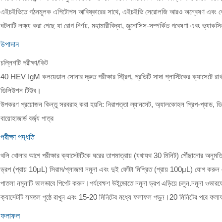
এইচইভিতে গঠনমূলক এপিটোপস আবিষ্কারের সাথে, এইচইভি সেরোলজি আরও অন্বেষণ এবং বোঝা হয়
ঘটনাটি লক্ষ্য করা গেছে যা রোগ নির্ণয়, মহামারীবিদ্যা, জুনোসিস-সম্পর্কিত গবেষণা এবং ভ্যা
উপাদান
চল্লিশটি পরীক্ষা/কিট
40 HEV IgM কলয়েডাল সোনার দ্রুত পরীক্ষার স্ট্রিপ, প্রতিটি সাদা প্লাস্টিকের ক্যাসেটে রা
ডিলিউশন টিউব।
উপকরণ প্রয়োজন কিন্তু সরবরাহ করা হয়নি: নিরাপত্তা ল্যানসেট, অ্যালকোহল প্রিপ-প্যাড, ডিস
বায়োহাজার্ড বর্জ্য পাত্র
পরীক্ষা পদ্ধতি
থলি খোলার আগে পরীক্ষার ক্যাসেটটিকে ঘরের তাপমাত্রায় (যথাযথ 30 মিনিট) পৌঁছানোর অনুমত
ড্রপ (প্রায় 10μL) সিরাম/প্লাজমা নমুনা এবং দুই ফোঁটা মিশ্রিত (প্রায় 100μL) যোগ করুন এ
পাতলা নমুনাটি ভালভাবে পিপেট করুন।পর্যবেক্ষণ উইন্ডোতে নমুনা ড্রপ এড়িয়ে চলুন.নমুনা ওভা
ক্যাসেটটি সমতল পৃষ্ঠে রাখুন এবং 15-20 মিনিটের মধ্যে ফলাফল পড়ুন।20 মিনিটের পরে ফলা
ফলাফল