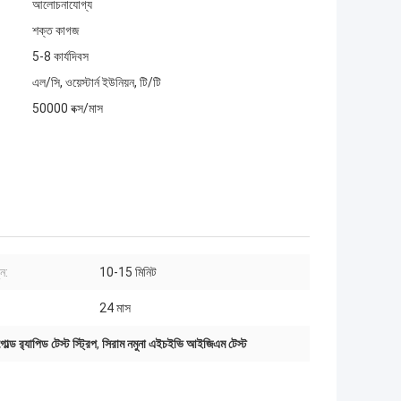
আলোচনাযোগ্য
শক্ত কাগজ
5-8 কার্যদিবস
এল/সি, ওয়েস্টার্ন ইউনিয়ন, টি/টি
50000 বক্স/মাস
ুন:
10-15 মিনিট
24 মাস
ড র‍্যাপিড টেস্ট স্ট্রিপ
,
সিরাম নমুনা এইচইভি আইজিএম টেস্ট