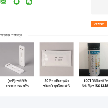
অন্যান্য পণ্যসমূহ
(এমপি)-আইজিজি
20 পিস হেলিকোব্যাক্টর
100T ইউরিনালাইসি
কলয়েডাল গোল্ড র্যাপিড
পাইলোরি অ্যান্টিজেন টেস্ট
টেস্ট স্ট্রিপ ISO134
টেস্ট মাইকোপ্লাজমা
কলয়েডাল গোল্ড র্যাপিড
ইউরিন ইনফেকশন স্ট্রি
নিউমোনিয়া আইজিজি
টেস্ট
শুষ্ক রাসায়নিক পদ্ধতি
অ্যান্টিবডি