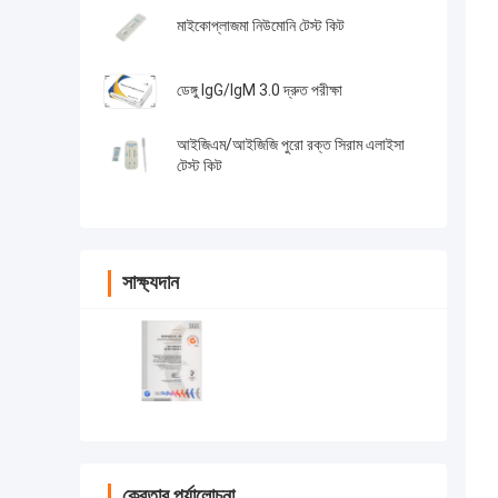
মাইকোপ্লাজমা নিউমোনি টেস্ট কিট
ডেঙ্গু IgG/IgM 3.0 দ্রুত পরীক্ষা
আইজিএম/আইজিজি পুরো রক্ত সিরাম এলাইসা
টেস্ট কিট
সাক্ষ্যদান
ক্রেতার পর্যালোচনা