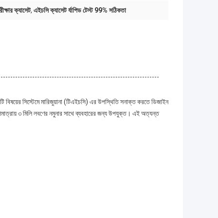
ীক্ষার ক্যাসেট
,
এইচসি ক্যাসেট র্যাপিড টেস্ট 99% সঠিকতা
একটি বিষয়ের সিস্টেমে মারিজুয়ানা (টিএইচসি) এর উপস্থিতি সনাক্ত করতে ডিজাইন
াত্রায় ৩ মিলি লবণের নমুনার সাথে ব্যবহারের জন্য উপযুক্ত। এই অত্যন্ত