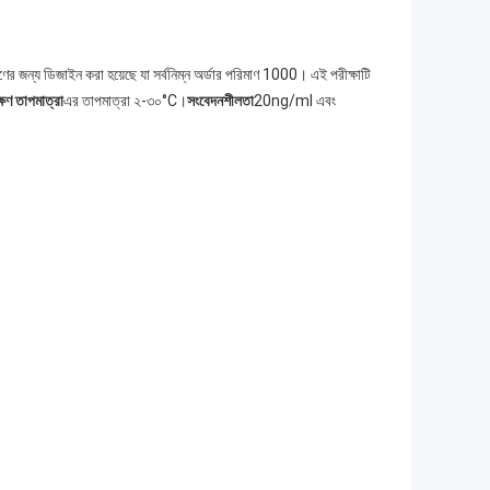
ণের জন্য ডিজাইন করা হয়েছে যা সর্বনিম্ন অর্ডার পরিমাণ 1000। এই পরীক্ষাটি
্ষণ তাপমাত্রা
এর তাপমাত্রা ২-৩০°C।
সংবেদনশীলতা
20ng/ml এবং