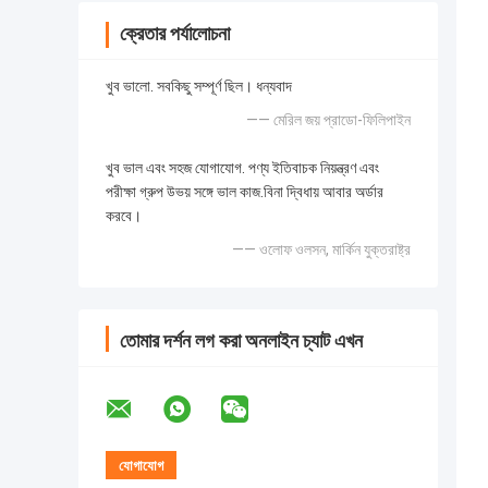
ক্রেতার পর্যালোচনা
খুব ভালো. সবকিছু সম্পূর্ণ ছিল। ধন্যবাদ
—— মেরিল জয় প্রাডো-ফিলিপাইন
খুব ভাল এবং সহজ যোগাযোগ. পণ্য ইতিবাচক নিয়ন্ত্রণ এবং
পরীক্ষা গ্রুপ উভয় সঙ্গে ভাল কাজ.বিনা দ্বিধায় আবার অর্ডার
করবে।
—— ওলোফ ওলসন, মার্কিন যুক্তরাষ্ট্র
তোমার দর্শন লগ করা অনলাইন চ্যাট এখন