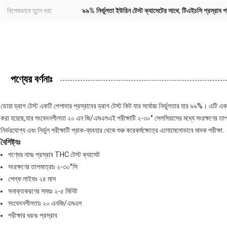
বিশেষভাবে তুলে ধরা:
৯৯% নির্ভুলতা ইউরিন টেস্ট ক্যাসেটের সাথে
,
টিএইচসি প্রস্রাব পর
পণ্যের বর্ণনাঃ
ডোয়া ড্রাগ টেস্ট একটি পেশাদার প্রস্রাবের ড্রাগ টেস্ট কিট যার সর্বোচ্চ নির্ভুলতার হার ৯৯%। এটি 
করা হয়েছে,যার সংবেদনশীলতা ২০ এন জি/এমএলএই পরীক্ষাটি ২-৩০° সেলসিয়াসের মধ্যে সংরক্ষণের তাপম
নির্ভরযোগ্য এবং নির্ভুল পরীক্ষাটি প্রাক-ব্যবহার থেকে শুরু করেকর্মক্ষেত্রে এলোমেলোভাবে মাদক পরীক্ষা.
বৈশিষ্ট্যঃ
পণ্যের নামঃ প্রস্রাব THC টেস্ট ক্যাসেট
সংরক্ষণের তাপমাত্রাঃ ২-৩০°সি
শেল্ফ লাইফঃ ২৪ মাস
সনাক্তকরণের সময়ঃ ২-৫ মিনিট
সংবেদনশীলতাঃ ২০ এনজি/এমএল
পরীক্ষার ধরনঃ প্রস্রাব