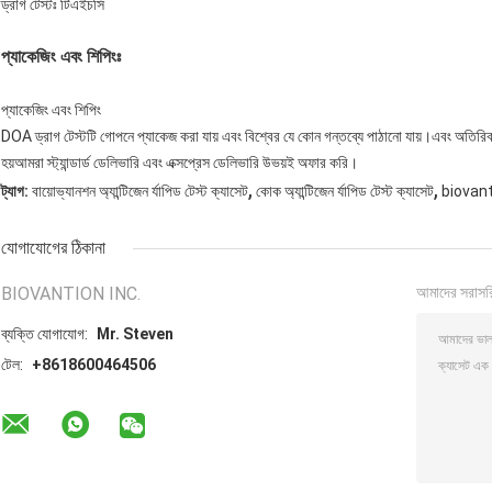
ড্রাগ টেস্টঃ টিএইচসি
প্যাকেজিং এবং শিপিংঃ
প্যাকেজিং এবং শিপিং
DOA ড্রাগ টেস্টটি গোপনে প্যাকেজ করা যায় এবং বিশ্বের যে কোন গন্তব্যে পাঠানো যায়।এবং অতিরিক্ত
হয়আমরা স্ট্যান্ডার্ড ডেলিভারি এবং এক্সপ্রেস ডেলিভারি উভয়ই অফার করি।
,
,
ট্যাগ:
বায়োভ্যানশন অ্যান্টিজেন র্যাপিড টেস্ট ক্যাসেট
কোক অ্যান্টিজেন র্যাপিড টেস্ট ক্যাসেট
biovantio
যোগাযোগের ঠিকানা
BIOVANTION INC.
আমাদের সরাসর
ব্যক্তি যোগাযোগ:
Mr. Steven
টেল:
+8618600464506