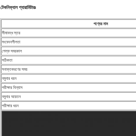
টেকনিক্যাল প্যারামিটারঃ
পণ্যের নাম
সীমাবদ্ধ স্তর
সংবেদনশীলতা
শেল্ফ সময়কাল
সঠিকতা
সনাক্তকরণের সময়
নমুনার ধরন
পরীক্ষার বিন্যাস
নমুনার আয়তন
পরীক্ষার ধরন