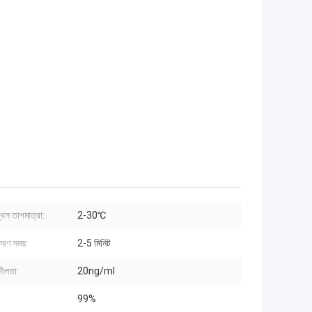
্থল তাপমাত্রা:
2-30℃
রণ সময়:
2-5 মিনিট
শীলতা:
20ng/ml
:
99%