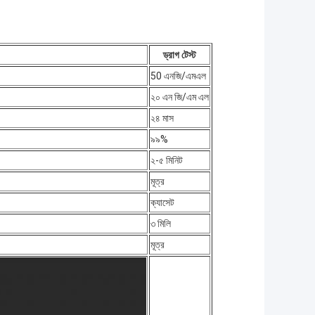
ড্রাগ টেস্ট
50 এনজি/এমএল
২০ এন জি/এম এল
২৪ মাস
৯৯%
২-৫ মিনিট
মূত্র
ক্যাসেট
৩ মিলি
মূত্র