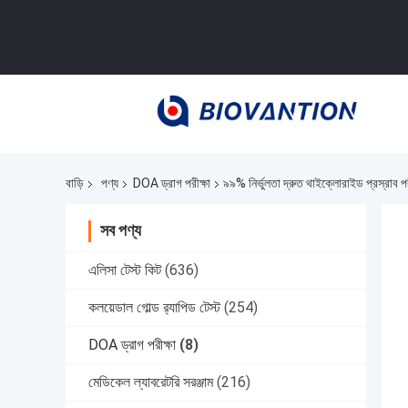
বাড়ি
পণ্য
DOA ড্রাগ পরীক্ষা
৯৯% নির্ভুলতা দ্রুত থাইক্লোরাইড প্রস্রাব প
সব পণ্য
এলিসা টেস্ট কিট
(636)
কলয়েডাল গোল্ড র‍্যাপিড টেস্ট
(254)
DOA ড্রাগ পরীক্ষা
(8)
মেডিকেল ল্যাবরেটরি সরঞ্জাম
(216)