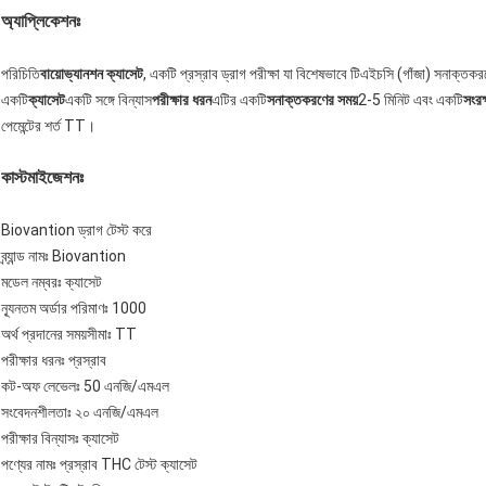
অ্যাপ্লিকেশনঃ
পরিচিতি
বায়োভ্যানশন ক্যাসেট
, একটি প্রস্রাব ড্রাগ পরীক্ষা যা বিশেষভাবে টিএইচসি (গাঁজা) সনাক্তকর
একটি
ক্যাসেট
একটি সঙ্গে বিন্যাস
পরীক্ষার ধরন
এটির একটি
সনাক্তকরণের সময়
2-5 মিনিট এবং একটি
সংরক
পেমেন্টের শর্ত TT।
কাস্টমাইজেশনঃ
Biovantion ড্রাগ টেস্ট করে
ব্র্যান্ড নামঃ Biovantion
মডেল নম্বরঃ ক্যাসেট
ন্যূনতম অর্ডার পরিমাণঃ 1000
অর্থ প্রদানের সময়সীমাঃ TT
পরীক্ষার ধরনঃ প্রস্রাব
কট-অফ লেভেলঃ 50 এনজি/এমএল
সংবেদনশীলতাঃ ২০ এনজি/এমএল
পরীক্ষার বিন্যাসঃ ক্যাসেট
পণ্যের নামঃ প্রস্রাব THC টেস্ট ক্যাসেট