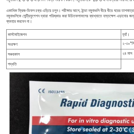
একাধিক ফ্রিজ-ডিফল চক্র এড়িয়ে চলুন। পরীক্ষার আগে, ঠান্ডা নমুনাগুলি ধীরে ধীরে ঘরের তাপমাত্
নমুনাগুলিকে সেন্ট্রিফুগেশন দ্বারা পরিষ্কার করা উচিতফলাফলের ব্যাখ্যাতে হস্তক্ষেপ এড়ানোর জন্
ব্যবহার করবেন না।
কাস্টমাইজেশন
হ্যাঁ।
২-৩০°স
সংরক্ষণ
২৪ মাস
সঞ্চয়কাল
পদ্ধতি