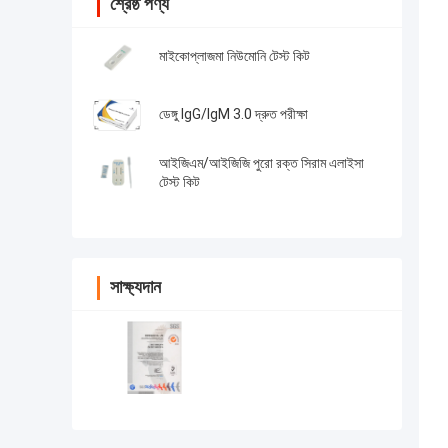
শ্রেষ্ঠ পণ্য
মাইকোপ্লাজমা নিউমোনি টেস্ট কিট
ডেঙ্গু IgG/IgM 3.0 দ্রুত পরীক্ষা
আইজিএম/আইজিজি পুরো রক্ত সিরাম এলাইসা
টেস্ট কিট
সাক্ষ্যদান