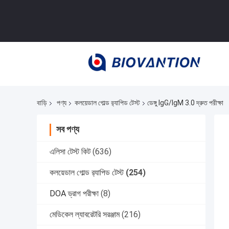
বাড়ি
পণ্য
কলয়েডাল গোল্ড র‍্যাপিড টেস্ট
ডেঙ্গু IgG/IgM 3.0 দ্রুত পরীক্ষা
সব পণ্য
এলিসা টেস্ট কিট
(636)
কলয়েডাল গোল্ড র‍্যাপিড টেস্ট
(254)
DOA ড্রাগ পরীক্ষা
(8)
মেডিকেল ল্যাবরেটরি সরঞ্জাম
(216)