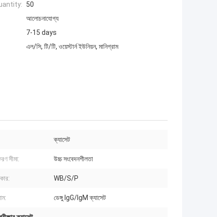
antity:
50
আলোচনাযোগ্য
7-15 days
এল/সি, টি/টি, ওয়েস্টার্ন ইউনিয়ন, মানিগ্রাম
ক্যাসেট
রণ সীমা:
উচ্চ সংবেদনশীলতা
রকার:
WB/S/P
াম:
ডেঙ্গু IgG/IgM ক্যাসেট