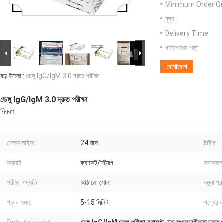
Minimum Order Qu
মূল্য:
Delivery Time:
পরিশোধের শর্ত:
যোগাযোগ
বড় ইমেজ :
ডেঙ্গু IgG/IgM 3.0 দ্রুত পরীক্ষা
ডেঙ্গু IgG/IgM 3.0 দ্রুত পরীক্ষা
বিবরণ
শেলফ লাইফ:
24 মাস
টাইপ:
ফর্ম্যাট:
ক্যাসেট/স্ট্রিপ
সনাক্তক
পরীক্ষা পদ্ধতি:
আঠালো সোনা
নমুনা প্
পড়ার সময়:
5-15 মিনিট
পণ্যের ন