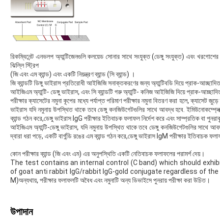
রিকম্বিনেন্ট এনভলপ অ্যান্টিজেনগুলি কলয়েড সোনার সাথে সংযুক্ত (ডেঙ্গু সংযুক্ত) এবং খরগোশের 
ঝিল্লি স্ট্রিপ
(জি এবং এম ব্যান্ড) এবং একটি নিয়ন্ত্রণ ব্যান্ড (সি ব্যান্ড) ।
জি ব্যান্ডটি ডিঙ্গু ভাইরাস প্রতিরোধী আইজিজি সনাক্তকরণের জন্য অ্যান্টিবডি দিয়ে প্রাক-আচ্ছাদিত
আইজিএম অ্যান্টি- ডেঙ্গু ভাইরাস, এবং সি ব্যান্ডটি গরু অ্যান্টি- কনিজ আইজিজি দিয়ে প্রাক-আচ্ছাদ
পরীক্ষার ক্যাসেটের নমুনা কূপের মধ্যে পর্যাপ্ত পরিমাণ পরীক্ষার নমুনা বিতরণ করা হলে, ক্যাসেট জুড়ে 
ভাইরাস যদি নমুনায় উপস্থিত থাকে তবে ডেঙ্গু কনজিউগেটগুলির সাথে আবদ্ধ হবে. ইমিউনোকম্প্লেক্সট
ব্যান্ড গঠন করে,ডেঙ্গু ভাইরাস IgG পরীক্ষার ইতিবাচক ফলাফল নির্দেশ করে এবং সাম্প্রতিক বা পুনরাবৃ
আইজিএম অ্যান্টি-ডেঙ্গু ভাইরাস, যদি নমুনায় উপস্থিত থাকে তবে ডেঙ্গু কনজিউগেটগুলির সাথে আবদ
দ্বারা ধরা পড়ে, একটি বার্গন্ডি রঙের এম ব্যান্ড গঠন করে,ডেঙ্গু ভাইরাস IgM পরীক্ষার ইতিবাচক ফলা
কোন পরীক্ষার ব্যান্ড (জি এবং এম) এর অনুপস্থিতি একটি নেতিবাচক ফলাফলের পরামর্শ দেয়।
The test contains an internal control (C band) which should exh
of goat anti rabbit IgG/rabbit IgG-gold conjugate regardless of t
M)অন্যথায়, পরীক্ষার ফলাফলটি অবৈধ এবং নমুনাটি অন্য ডিভাইসে পুনরায় পরীক্ষা করা উচিত।
উপাদান