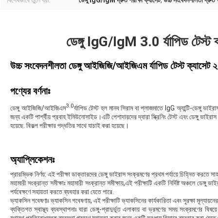
বিশেষভাবে তুলে ধরা:
ডেঙ্গু IgG/IgM দ্রুত পরীক্ষা ক্যাসেট
,
উচ্চ সংবেদনশীলতা দ্রুত প
ডেঙ্গু IgG/IgM 3.0 র্যাপিড টেস্ট ক
উচ্চ সংবেদনশীলতা ডেঙ্গু আইজিজি/আইজিএম র্যাপিড টেস্ট ক্যাসেট
পণ্যের বর্ণনাঃ
3.0
ডেঙ্গু আইজিজি/আইজিএম
র্যাপিড টেস্ট হল মানব সিরাম বা প্লাজমাতে IgG অ্যান্টি-ডেঙ্গু ভা
জন্য একটি পার্শ্বীয় প্রবাহ ইমিউনোসাইড।এটি পেশাদারদের দ্বারা স্ক্রিনিং টেস্ট এবং ডেঙ্গু ভাইরাস স
হয়েছে. বিকল্প পরীক্ষার পদ্ধতির সাথে যাচাই করা হয়েছে।
অ্যাপ্লিকেশনঃ
প্রারম্ভিক নির্ণয়: এই পরীক্ষা ডাক্তারদের ডেঙ্গু ভাইরাস সংক্রমণের প্রথম পর্যায়ে চিহ্নিত করতে স
মহামারী সংক্রান্ত সমীক্ষাঃ মহামারী সংক্রান্ত সমীক্ষায়,এই পরীক্ষাটি একটি নির্দিষ্ট অঞ্চলে ডেঙ্গ
পর্যবেক্ষণে সহায়তা করতে ব্যবহার করা যেতে পারে.
ভ্যাকসিন গবেষণাঃ ভ্যাকসিন গবেষণায়, এই পরীক্ষাটি ভ্যাকসিনের কার্যকারিতা এবং সুরক্ষা মূল্যায়ন
ব্যক্তিগত স্বাস্থ্য ব্যবস্থাপনাঃ যারা ডেঙ্গু-প্রাদুর্ভূত এলাকায় বা ভ্রমণের সময় সংক্রমণের ব
যথাযথ প্রতিরোধমূলক ব্যবস্থা গ্রহণে সহায়তা করার জন্য একটি সরঞ্জাম হিসাবে ব্যবহার করা যেতে 