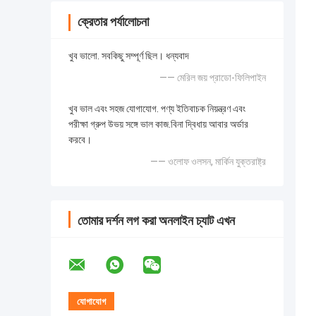
ক্রেতার পর্যালোচনা
খুব ভালো. সবকিছু সম্পূর্ণ ছিল। ধন্যবাদ
—— মেরিল জয় প্রাডো-ফিলিপাইন
খুব ভাল এবং সহজ যোগাযোগ. পণ্য ইতিবাচক নিয়ন্ত্রণ এবং
পরীক্ষা গ্রুপ উভয় সঙ্গে ভাল কাজ.বিনা দ্বিধায় আবার অর্ডার
করবে।
—— ওলোফ ওলসন, মার্কিন যুক্তরাষ্ট্র
তোমার দর্শন লগ করা অনলাইন চ্যাট এখন