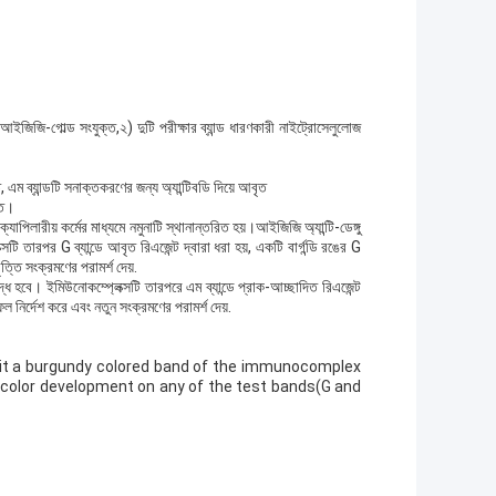
আইজিজি-গোল্ড সংযুক্ত,২) দুটি পরীক্ষার ব্যান্ড ধারণকারী নাইট্রোসেলুলোজ
, এম ব্যান্ডটি সনাক্তকরণের জন্য অ্যান্টিবডি দিয়ে আবৃত
িত।
ক্যাপিলারীয় কর্মের মাধ্যমে নমুনাটি স্থানান্তরিত হয়।আইজিজি অ্যান্টি-ডেঙ্গু
ি তারপর G ব্যান্ডে আবৃত রিএজেন্ট দ্বারা ধরা হয়, একটি বার্গন্ডি রঙের G
ত্তি সংক্রমণের পরামর্শ দেয়.
্ধ হবে। ইমিউনোকম্প্লেক্সটি তারপরে এম ব্যান্ডে প্রাক-আচ্ছাদিত রিএজেন্ট
ফল নির্দেশ করে এবং নতুন সংক্রমণের পরামর্শ দেয়.
ibit a burgundy colored band of the immunocomplex
he color development on any of the test bands(G and