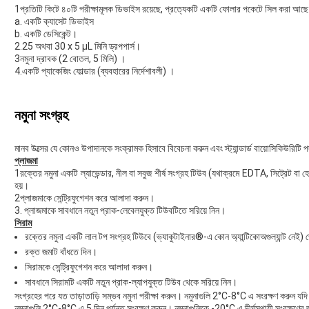
1প্রতিটি কিটে ৪০টি পরীক্ষামূলক ডিভাইস রয়েছে, প্রত্যেকটি একটি ফোলার পকেটে সিল করা আছে
a. একটি ক্যাসেট ডিভাইস
b. একটি ডেসিকেন্ট।
2.25 অথবা 30 x 5 μL মিনি ড্রপপার্স।
3নমুনা দ্রাবক (2 বোতল, 5 মিলি) ।
4.একটি প্যাকেজিং ফোল্ডার (ব্যবহারের নির্দেশাবলী) ।
নমুনা সংগ্রহ
মানব উত্সের যে কোনও উপাদানকে সংক্রামক হিসাবে বিবেচনা করুন এবং স্ট্যান্ডার্ড বায়োসিকিউরিটি
প্লাজমা
1রক্তের নমুনা একটি ল্যাভেন্ডার, নীল বা সবুজ শীর্ষ সংগ্রহ টিউব (যথাক্রমে EDTA, সিট্রেট 
হয়।
2প্লাজমাকে সেন্ট্রিফুগেশন করে আলাদা করুন।
3. প্লাজমাকে সাবধানে নতুন প্রাক-লেবেলযুক্ত টিউবটিতে সরিয়ে নিন।
সিরাম
রক্তের নমুনা একটি লাল টপ সংগ্রহ টিউবে (ভ্যাকুটাইনার®-এ কোন অ্যান্টিকোঅগুল্যান্ট নেই)
রক্ত জমাট বাঁধতে দিন।
সিরামকে সেন্ট্রিফুগেশন করে আলাদা করুন।
সাবধানে সিরামটি একটি নতুন প্রাক-ল্যাপযুক্ত টিউব থেকে সরিয়ে নিন।
সংগ্রহের পরে যত তাড়াতাড়ি সম্ভব নমুনা পরীক্ষা করুন। নমুনাগুলি 2°C-8°C এ সংরক্ষণ করুন যদি 
নমুনাগুলি 2°C-8°C এ 5 দিন পর্যন্ত সংরক্ষণ করুন। নমুনাগুলিকে -20°C এ দীর্ঘস্থায়ী সংরক্ষণের