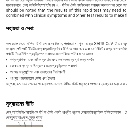
সাধারণভাবে, ডেঙ্গু আইজিজি/আইজিএম ৩.০ র্যাপিড টেস্ট ব্যক্তিগত স্বাস্থ্য ব্যবস্থাপনা থেকে জন
should be noted that the results of this rapid test may need to
combined with clinical symptoms and other test results to make f
সহায়তা ও সেবা:
কলয়েডাল গোল্ড র্যাপিড টেস্ট হল মানব সিরাম, প্লাজমা বা পুরো রক্তে SARS-CoV-2 এর অ্য
সরঞ্জাম।পরীক্ষাটি ইমিউনোক্রোম্যাটোগ্রাফির নীতিতে কাজ করে এবং ১৫ মিনিটের মধ্যে ফলাফল দিত
পণ্যটি নিম্নলিখিত প্রযুক্তিগত সহায়তা এবং পরিষেবাগুলির সাথে আসেঃ
পণ্য প্রশিক্ষণ এবং সঠিক ব্যবহার এবং ফলাফলের ব্যাখ্যা জন্য সমর্থন
যেকোনো প্রশ্ন বা উদ্বেগের জন্য প্রযুক্তিগত পরামর্শ
পণ্যের ডকুমেন্টেশন এবং ব্যবহারের নির্দেশাবলী
পণ্যের পারফরম্যান্স ডেটা এবং বৈধতা
অনুগ্রহ করে মনে রাখবেন যে কল্লয়েডাল গোল্ড র্যাপিড টেস্ট শুধুমাত্র পেশাদার ব্যবহারের জন্য এবং 
মূল্যায়নের নীতি
ডেঙ্গু আইজিজি/আইজিএম র্যাপিড টেস্ট একটি পার্শ্বীয় প্রবাহ ক্রোমাটোগ্রাফিক ইমিউনোসাইড। টেস
ডেঙ্গুযুক্ত রঙিন সংযুক্ত প্যাড