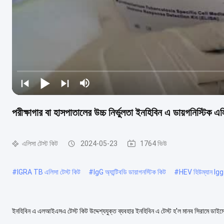
পরীক্ষাগার বা হাসপাতালের উচ্চ নির্ভুলতা ইনহিবিন এ ডায়গনিস্টিক এল
এলিসা টেস্ট কিট
2024-05-23
1764 ভিউ
#
IGRA TB এলিসা টেস্ট কিট
#
IgG অ্যান্টিবডি ডায়াগনস্টিক কিট
#
HEV হিউম্যান Igg
ইনহিবিন এ এলআইএসএ টেস্ট কিট উদ্দেশ্যযুক্ত ব্যবহার ইনহিবিন এ টেস্ট হ'ল মানব সিরামে ডাইম
টেস্ট (ELISA) ।এই পরীক্ষাট....
আরও দেখুন