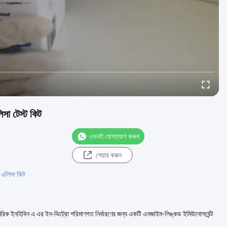
িসা টেস্ট কিট
এখনই যোগাযোগ করুন
শেয়ার করুন
 এলিসা কিট
েরিক ইনহিবিন এ এর ইন-ভিট্রো পরিমাণগত নির্ধারণের জন্য একটি এনজাইম-লিঙ্কড ইমিউনোসর্বেন্ট