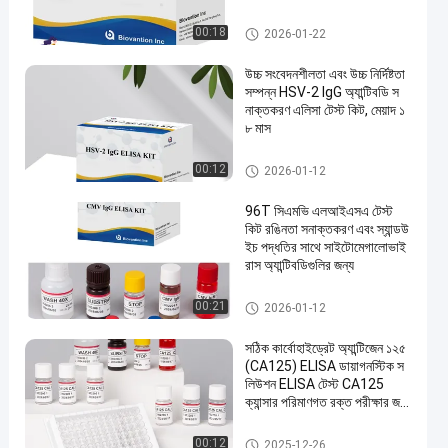
এলিসা টেস্ট কিট
00:18
2026-01-22
উচ্চ সংবেদনশীলতা এবং উচ্চ নির্দিষ্টতা
সম্পন্ন HSV-2 IgG অ্যান্টিবডি স
নাক্তকরণ এলিসা টেস্ট কিট, মেয়াদ ১
৮ মাস
এলিসা টেস্ট কিট
00:12
2026-01-12
96T সিএমভি এলআইএসএ টেস্ট
কিট রঙিনতা সনাক্তকরণ এবং স্যান্ডউ
ইচ পদ্ধতির সাথে সাইটোমেগালোভাই
রাস অ্যান্টিবডিগুলির জন্য
এলিসা টেস্ট কিট
00:21
2026-01-12
সঠিক কার্বোহাইড্রেট অ্যান্টিজেন ১২৫
(CA125) ELISA ডায়াগনস্টিক স
লিউশন ELISA টেস্ট CA125
ক্যান্সার পরিমাণগত রক্ত ​​পরীক্ষার জ
ন্য
এলিসা টেস্ট কিট
00:12
2025-12-26