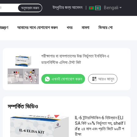
উদ্ধৃতির জন্য আবেদন
|
Bengali
অনুসন্ধান করুন
য়ন্ত্রণ
আমাদের সাথে যোগাযোগ করুন
খবর
মামলা
ভিআর শো
পরীক্ষাগার বা হাসপাতালের উচ্চ নির্ভুলতা ইনহিবিন এ
ডায়গনিস্টিক এলিসা টেস্ট কিট
এখনই যোগাযোগ করুন
আরও জানুন
সম্পর্কিত ভিডিও
IL-6 ইন্টারলিউকিন-6 হিউম্যান ELI
SA কিট ৯৯% নির্ভুলতা সহ, shelf l
ife ২৪ মাস এবং প্রতি কিটে ৯৬টি প
রীক্ষা